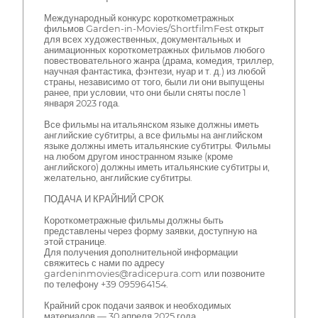
Международный конкурс короткометражных
фильмов Garden-in-Movies/ShortfilmFest открыт
для всех художественных, документальных и
анимационных короткометражных фильмов любого
повествовательного жанра (драма, комедия, триллер,
научная фантастика, фэнтези, нуар и т. д.) из любой
страны, независимо от того, были ли они выпущены
ранее, при условии, что они были сняты после 1
января 2023 года.
Все фильмы на итальянском языке должны иметь
английские субтитры, а все фильмы на английском
языке должны иметь итальянские субтитры. Фильмы
на любом другом иностранном языке (кроме
английского) должны иметь итальянские субтитры и,
желательно, английские субтитры.
ПОДАЧА И КРАЙНИЙ СРОК
Короткометражные фильмы должны быть
представлены через форму заявки, доступную на
этой странице.
Для получения дополнительной информации
свяжитесь с нами по адресу
gardeninmovies@radicepura.com или позвоните
по телефону +39 095964154.
Крайний срок подачи заявок и необходимых
материалов — 30 апреля 2025 года.