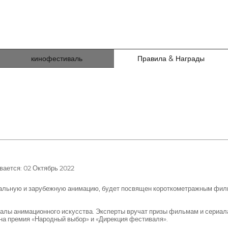
кинофестиваль
Правила & Награды
ается: 02 Октябрь 2022
льную и зарубежную анимацию, будет посвящен короткометражным филь
лы анимационного искусства. Эксперты вручат призы фильмам и сериала
на премия «Народный выбор» и «Дирекция фестиваля».