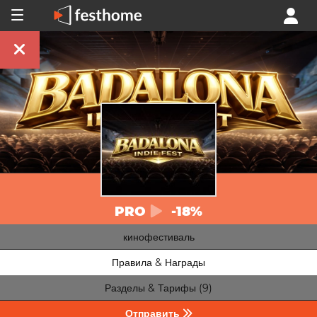
PRO
-18%
кинофестиваль
Правила & Награды
Разделы & Тарифы (9)
Отправить