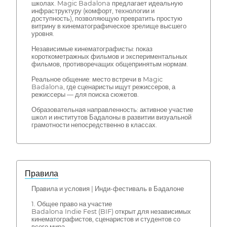
школах. Magic Badalona предлагает идеальную
инфраструктуру (комфорт, технологии и
доступность), позволяющую превратить простую
витрину в кинематографическое зрелище высшего
уровня.
Независимые кинематографисты: показ
короткометражных фильмов и экспериментальных
фильмов, противоречащих общепринятым нормам.
Реальное общение: место встречи в Magic
Badalona, где сценаристы ищут режиссеров, а
режиссеры — для поиска сюжетов.
Образовательная направленность: активное участие
школ и институтов Бадалоны в развитии визуальной
грамотности непосредственно в классах.
Правила
Правила и условия | Инди-фестиваль в Бадалоне
1. Общее право на участие
Badalona Indie Fest (BIF) открыт для независимых
кинематографистов, сценаристов и студентов со
всего мира.