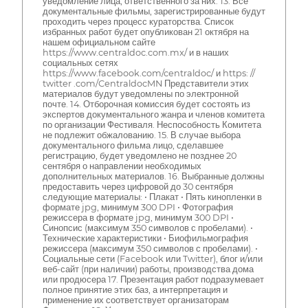
уведомление лица, ответственного за них. 13. Все
документальные фильмы, зарегистрированные будут
проходить через процесс кураторства. Список
избранных работ будет опубликован 21 октября на
нашем официальном сайте
https://www.centraldoc.com.mx/ и в наших
социальных сетях
https://www.facebook.com/centraldoc/ и https: //
twitter .com/CentraldocMN Представители этих
материалов будут уведомлены по электронной
почте. 14. Отборочная комиссия будет состоять из
экспертов документального жанра и членов комитета
по организации Фестиваля. Неспособность Комитета
не подлежит обжалованию. 15. В случае выбора
документального фильма лицо, сделавшее
регистрацию, будет уведомлено не позднее 20
сентября о направлении необходимых
дополнительных материалов. 16. Выбранные должны
предоставить через цифровой до 30 сентября
следующие материалы: • Плакат • Пять кинопленки в
формате jpg, минимум 300 DPI • Фотография
режиссера в формате jpg, минимум 300 DPI •
Синопсис (максимум 350 символов с пробелами). •
Технические характеристики • Биофильмография
режиссера (максимум 350 символов с пробелами). •
Социальные сети (Facebook или Twitter), блог и/или
веб-сайт (при наличии) работы, производства дома
или продюсера 17. Презентация работ подразумевает
полное принятие этих баз, а интерпретация и
применение их соответствует организаторам