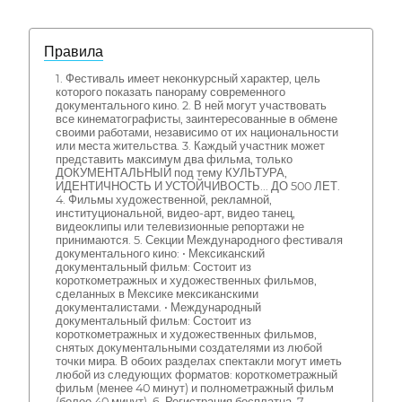
Правила
1. Фестиваль имеет неконкурсный характер, цель
которого показать панораму современного
документального кино. 2. В ней могут участвовать
все кинематографисты, заинтересованные в обмене
своими работами, независимо от их национальности
или места жительства. 3. Каждый участник может
представить максимум два фильма, только
ДОКУМЕНТАЛЬНЫЙ под тему КУЛЬТУРА,
ИДЕНТИЧНОСТЬ И УСТОЙЧИВОСТЬ... ДО 500 ЛЕТ.
4. Фильмы художественной, рекламной,
институциональной, видео-арт, видео танец,
видеоклипы или телевизионные репортажи не
принимаются. 5. Секции Международного фестиваля
документального кино: • Мексиканский
документальный фильм: Состоит из
короткометражных и художественных фильмов,
сделанных в Мексике мексиканскими
документалистами. • Международный
документальный фильм: Состоит из
короткометражных и художественных фильмов,
снятых документальными создателями из любой
точки мира. В обоих разделах спектакли могут иметь
любой из следующих форматов: короткометражный
фильм (менее 40 минут) и полнометражный фильм
(более 40 минут). 6. Регистрация бесплатна. 7.