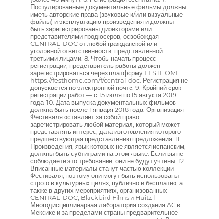
Постулированные документальные фильмы должны
иметь авторские права (звуковые и/или визуальные
файлы) и эксплуатацию произведения и должны
быть зарегистрированы директорами или
представителями продюсеров, освобождая
CENTRAL-DOC от любой гражданской или
уголовной ответственности, представленной
третьими лицами. 8. Чтобы начать процесс
регистрации, представитель работы должен
зарегистрироваться через платформу FESTHOME
https://festhome.com/f/central-doc. Регистрация не
допускается по электронной почте. 9. Крайний срок
регистрации работ — с 15 июля по 15 августа 2019
года. 10. Дата выпуска документальных фильмов
должна быть после 1 января 2018 года. Организация
Фестиваля оставляет за собой право
зарегистрировать любой материал, который может
представлять интерес, дата изготовления которого
предшествующая представлению предложения. 11.
Произведения, язык которых не является испанским,
должны быть субтитрами на этом языке. Если вы не
соблюдаете это требование, они не будут учтены. 12.
Вписанные материалы станут частью коллекции
Фестиваля, поэтому они могут быть использованы
строго в культурных целях, публично и бесплатно, а
также в других мероприятиях, организованных
CENTRAL-DOC, Blackbird Films и Huitzil
Многодисциплинарная лаборатория создания AC в
Мексике и за пределами страны предварительное