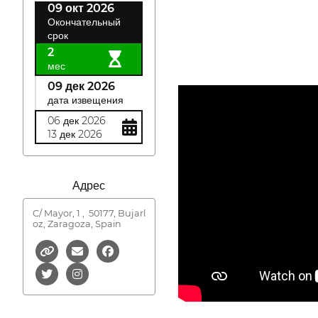
09 окт 2026
Окончательный
срок
2
мес
09 дек 2026
дата извещения
06 дек 2026
13 дек 2026
Адрес
C/ Mayor, 1 ,
50177, Bujarl
oz, Zaragoza, Spain