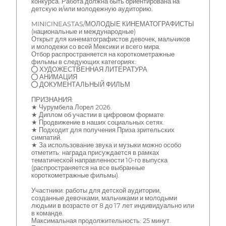
конкурса. Работа должна быть ориентирована на
детскую и/или молодежную аудиторию.
MINICINEASTAS/МОЛОДЫЕ КИНЕМАТОГРАФИСТЫ
(национальные и международные)
Открыт для кинематографистов девочек, мальчиков
и молодежи со всей Мексики и всего мира.
Отбор распространяется на короткометражные
фильмы в следующих категориях:
● ХУДОЖЕСТВЕННАЯ ЛИТЕРАТУРА
● АНИМАЦИЯ
● ДОКУМЕНТАЛЬНЫЙ ФИЛЬМ
ПРИЗНАНИЯ:
★ Чурумбела Лорел 2026.
★ Диплом об участии в цифровом формате.
★ Продвижение в наших социальных сетях.
★ Подходит для получения Приза зрительских
симпатий.
★ За использование звука и музыки можно особо
отметить: награда присуждается в рамках
тематической направленности 10-го выпуска
(распространяется на все выбранные
короткометражные фильмы).
Участники: работы для детской аудитории,
созданные девочками, мальчиками и молодыми
людьми в возрасте от 8 до 17 лет индивидуально или
в команде.
Максимальная продолжительность: 25 минут.