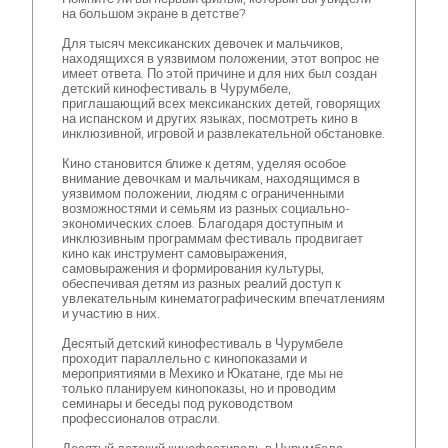
на большом экране в детстве?
Для тысяч мексиканских девочек и мальчиков,
находящихся в уязвимом положении, этот вопрос не
имеет ответа. По этой причине и для них был создан
детский кинофестиваль в Чурумбеле,
приглашающий всех мексиканских детей, говорящих
на испанском и других языках, посмотреть кино в
инклюзивной, игровой и развлекательной обстановке.
Кино становится ближе к детям, уделяя особое
внимание девочкам и мальчикам, находящимся в
уязвимом положении, людям с ограниченными
возможностями и семьям из разных социально-
экономических слоев. Благодаря доступным и
инклюзивным программам фестиваль продвигает
кино как инструмент самовыражения,
самовыражения и формирования культуры,
обеспечивая детям из разных реалий доступ к
увлекательным кинематографическим впечатлениям
и участию в них.
Десятый детский кинофестиваль в Чурумбеле
проходит параллельно с кинопоказами и
мероприятиями в Мехико и Юкатане, где мы не
только планируем кинопоказы, но и проводим
семинары и беседы под руководством
профессионалов отрасли.