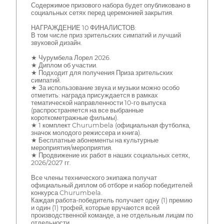
Содержимое призового набора будет опубликовано в
социальных сетях перед церемонией закрытия.
НАГРАЖДЕНИЕ 10 ФИНАЛИСТОВ:
В том числе приз зрительских симпатий и лучший
звуковой дизайн.
★ Чурумбела Лорел 2026.
★ Диплом об участии.
★ Подходит для получения Приза зрительских
симпатий.
★ За использование звука и музыки можно особо
отметить: награда присуждается в рамках
тематической направленности 10-го выпуска
(распространяется на все выбранные
короткометражные фильмы).
★ 1 комплект Churumbela (официальная футболка,
значок молодого режиссера и книга).
★ Бесплатные абонементы на культурные
мероприятия/мероприятия.
★ Продвижение их работ в наших социальных сетях,
2026/2027 гг.
Все члены технического экипажа получат
официальный диплом об отборе и набор победителей
конкурса Churumbela.
Каждая работа-победитель получает одну (1) премию
и один (1) трофей, которые вручаются всей
производственной команде, а не отдельным лицам по
отдельности.