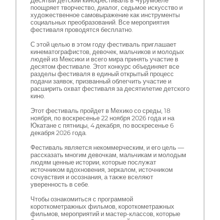
Десятый детский кинофестиваль в Чурумбеле
поощряет творчество, диалог, седьмое искусство и
художественное самовыражение как инструменты
социальных преобразований. Все мероприятия
фестиваля проводятся бесплатно.
С этой целью в этом году фестиваль приглашает
кинематографистов, девочек, мальчиков и молодых
людей из Мексики и всего мира принять участие в
десятом фестивале. Этот конкурс объединяет все
разделы фестиваля в единый открытый процесс
подачи заявок, призванный облегчить участие и
расширить охват фестиваля за десятилетие детского
кино.
Этот фестиваль пройдет в Мехико со среды, 18
ноября, по воскресенье 22 ноября 2026 года и на
Юкатане с пятницы, 4 декабря, по воскресенье 6
декабря 2026 года.
Фестиваль является некоммерческим, и его цель —
рассказать многим девочкам, мальчикам и молодым
людям ценные истории, которые послужат
источником вдохновения, зеркалом, источником
сочувствия и осознания, а также вселяют
уверенность в себе.
Чтобы ознакомиться с программой
короткометражных фильмов, короткометражных
фильмов, мероприятий и мастер-классов, которые