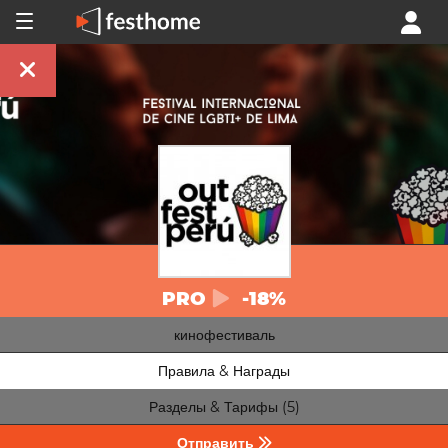
PRO
-18%
кинофестиваль
Правила & Награды
Разделы & Тарифы (5)
Отправить