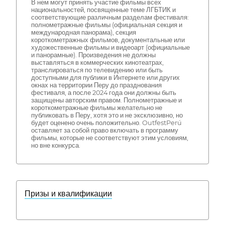
В нем могут принять участие фильмы всех
национальностей, посвященные теме ЛГБТИК и
соответствующие различным разделам фестиваля:
полнометражные фильмы (официальная секция и
международная панорама), секция
короткометражных фильмов, документальные или
художественные фильмы и видеоарт (официальные
и панорамные). Произведения не должны
выставляться в коммерческих кинотеатрах,
транслироваться по телевидению или быть
доступными для публики в Интернете или других
окнах на территории Перу до празднования
фестиваля, а после 2024 года они должны быть
защищены авторским правом. Полнометражные и
короткометражные фильмы желательно не
публиковать в Перу, хотя это и не эксклюзивно, но
будет оценено очень положительно. OutfestPerú
оставляет за собой право включать в программу
фильмы, которые не соответствуют этим условиям,
но вне конкурса.
Призы и квалификации