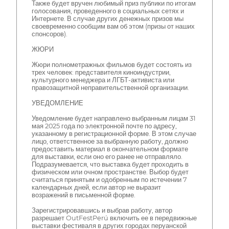
Также будет вручен любимый приз публики по итогам
голосования, проведенного в социальных сетях и
Интернете. В случае других денежных призов мы
своевременно сообщим вам об этом (призы от наших
спонсоров).
ЖЮРИ
Жюри полнометражных фильмов будет состоять из
трех человек: представителя киноиндустрии,
культурного менеджера и ЛГБТ-активиста или
правозащитной неправительственной организации.
УВЕДОМЛЕНИЕ
Уведомление будет направлено выбранным лицам 31
мая 2025 года по электронной почте по адресу,
указанному в регистрационной форме. В этом случае
лицо, ответственное за выбранную работу, должно
предоставить материал в окончательном формате
для выставки, если оно его ранее не отправляло.
Подразумевается, что выставка будет проходить в
физическом или очном пространстве. Выбор будет
считаться принятым и одобренным по истечении 7
календарных дней, если автор не выразит
возражений в письменной форме.
Зарегистрировавшись и выбрав работу, автор
разрешает OutFestPerú включить ее в передвижные
выставки фестиваля в других городах перуанской