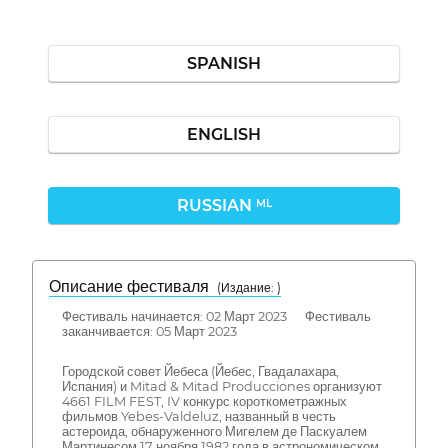
SPANISH
ENGLISH
RUSSIAN
ML
Описание фестиваля
( Издание: )
Фестиваль начинается: 02 Март 2023 Фестиваль
заканчивается: 05 Март 2023
Городской совет Йебеса (Йебес, Гвадалахара,
Испания) и Mitad & Mitad Producciones организуют
4661 FILM FEST, IV конкурс короткометражных
фильмов Yebes-Valdeluz, названный в честь
астероида, обнаруженного Мигелем де Паскуалем
Мартинесом 17 ноября 1982 года в астрономическом