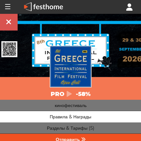
PRO
-58%
кинофестиваль
Правила & Награды
Разделы & Тарифы (5)
Отправить