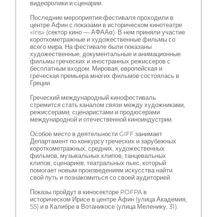
видеоролики и сценарии.
Последние мероприятия фестиваля проходили в
центре Афин с показами в историческом кинотеатре
«Iris» (сектор кино — ΑΦΑΑα). В нем приняли участие
короткометражные и художественные фильмы со
всего мира. На фестивале были показаны
художественные, документальные и анимационные
фильмы греческих и иностранных режиссеров с
бесплатным входом. Мировая, европейская и
греческая премьера многих фильмов состоялась в
Греции.
Греческий международный кинофестиваль
стремится стать каналом связи между художниками,
режиссерами, сценаристами и продюсерами
международной и отечественной киноиндустрии.
Особое место в деятельности GIFF занимает
Департамент по конкурсу греческих и зарубежных
короткометражных, средних, художественных
фильмов, музыкальных клипов, танцевальных
клипов, сценариев, театральных пьес, который
помогает новым произведениям искусства найти
свой путь и познакомиться со своей аудиторией.
Показы пройдут в киносекторе POFPA в
историческом Ирисе в центре Афин (улица Академия,
55) и в Калибре в Вотаникосе (улица Меленику, 31).