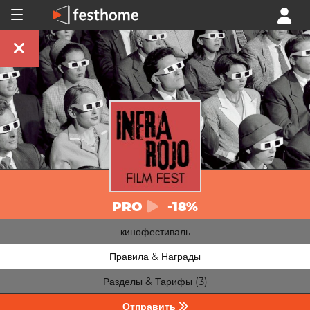
PRO
-18%
кинофестиваль
Правила & Награды
Разделы & Тарифы (3)
Отправить