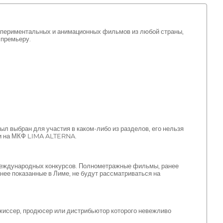
кспериментальных и анимационных фильмов из любой страны,
 премьеру.
л выбран для участия в каком-либо из разделов, его нельзя
ции на МКФ LIMA ALTERNA.
международных конкурсов. Полнометражные фильмы, ранее
нее показанные в Лиме, не будут рассматриваться на
жиссер, продюсер или дистрибьютор которого невежливо