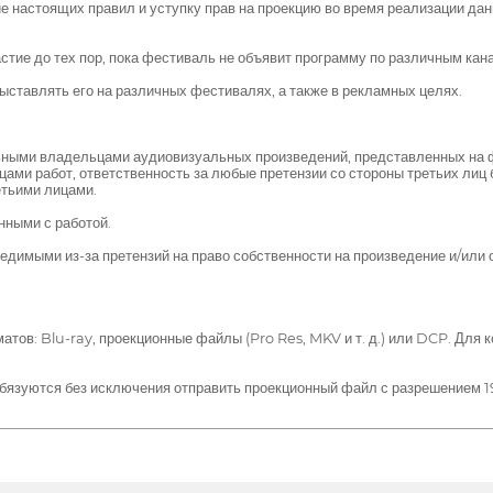
 настоящих правил и уступку прав на проекцию во время реализации дан
стие до тех пор, пока фестиваль не объявит программу по различным кан
ыставлять его на различных фестивалях, а также в рекламных целях.
ьными владельцами аудиовизуальных произведений, представленных на фес
ами работ, ответственность за любые претензии со стороны третьих лиц
етьими лицами.
нными с работой.
едимыми из-за претензий на право собственности на произведение и/или 
матов: Blu-ray, проекционные файлы (Pro Res, MKV и т. д.) или DCP. Дл
бязуются без исключения отправить проекционный файл с разрешением 192