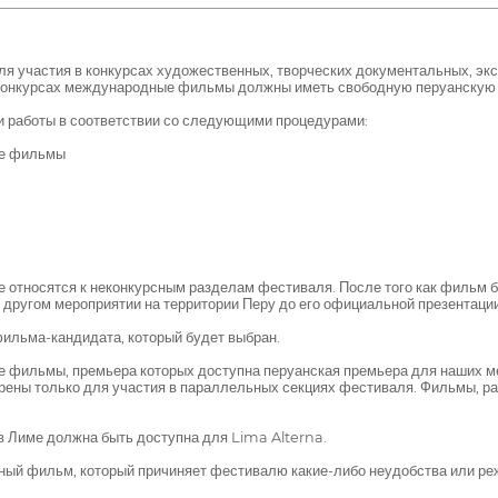
для участия в конкурсах художественных, творческих документальных, э
в конкурсах международные фильмы должны иметь свободную перуанскую
ои работы в соответствии со следующими процедурами:
ые фильмы
 относятся к неконкурсным разделам фестиваля. После того как фильм бы
о другом мероприятии на территории Перу до его официальной презента
фильма-кандидата, который будет выбран.
ые фильмы, премьера которых доступна перуанская премьера для наших 
рены только для участия в параллельных секциях фестиваля. Фильмы, ра
в Лиме должна быть доступна для Lima Alterna.
ный фильм, который причиняет фестивалю какие-либо неудобства или ре