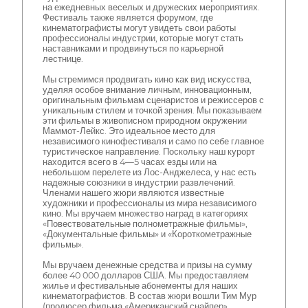
на ежедневных веселых и дружеских мероприятиях.
Фестиваль также является форумом, где
кинематографисты могут увидеть свои работы
профессионалы индустрии, которые могут стать
наставниками и продвинуться по карьерной
лестнице.
Мы стремимся продвигать кино как вид искусства,
уделяя особое внимание личным, инновационным,
оригинальным фильмам сценаристов и режиссеров с
уникальным стилем и точкой зрения. Мы показываем
эти фильмы в живописном природном окружении
Маммот-Лейкс. Это идеальное место для
независимого кинофестиваля и само по себе главное
туристическое направление. Поскольку наш курорт
находится всего в 4—5 часах езды или на
небольшом перелете из Лос-Анджелеса, у нас есть
надежные союзники в индустрии развлечений.
Членами нашего жюри являются известные
художники и профессионалы из мира независимого
кино. Мы вручаем множество наград в категориях
«Повествовательные полнометражные фильмы»,
«Документальные фильмы» и «Короткометражные
фильмы».
Мы вручаем денежные средства и призы на сумму
более 40 000 долларов США. Мы предоставляем
жилье и фестивальные абонементы для наших
кинематографистов. В состав жюри вошли Тим Мур
(продюсер фильма «Американский снайпер»,