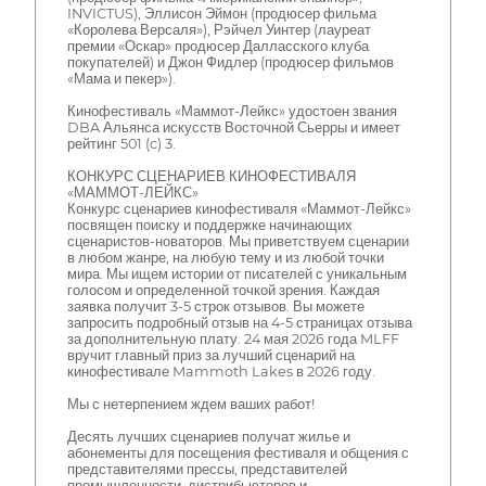
INVICTUS), Эллисон Эймон (продюсер фильма
«Королева Версаля»), Рэйчел Уинтер (лауреат
премии «Оскар» продюсер Далласского клуба
покупателей) и Джон Фидлер (продюсер фильмов
«Мама и пекер»).
Кинофестиваль «Маммот-Лейкс» удостоен звания
DBA Альянса искусств Восточной Сьерры и имеет
рейтинг 501 (c) 3.
КОНКУРС СЦЕНАРИЕВ КИНОФЕСТИВАЛЯ
«МАММОТ-ЛЕЙКС»
Конкурс сценариев кинофестиваля «Маммот-Лейкс»
посвящен поиску и поддержке начинающих
сценаристов-новаторов. Мы приветствуем сценарии
в любом жанре, на любую тему и из любой точки
мира. Мы ищем истории от писателей с уникальным
голосом и определенной точкой зрения. Каждая
заявка получит 3-5 строк отзывов. Вы можете
запросить подробный отзыв на 4-5 страницах отзыва
за дополнительную плату. 24 мая 2026 года MLFF
вручит главный приз за лучший сценарий на
кинофестивале Mammoth Lakes в 2026 году.
Мы с нетерпением ждем ваших работ!
Десять лучших сценариев получат жилье и
абонементы для посещения фестиваля и общения с
представителями прессы, представителей
промышленности, дистрибьюторов и