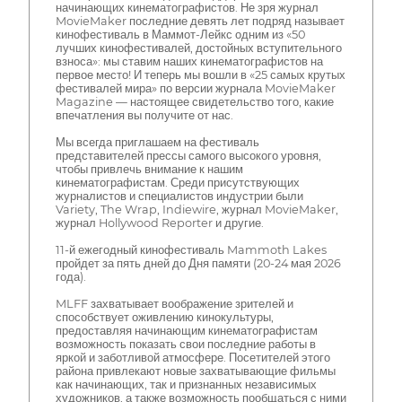
начинающих кинематографистов. Не зря журнал
MovieMaker последние девять лет подряд называет
кинофестиваль в Маммот-Лейкс одним из «50
лучших кинофестивалей, достойных вступительного
взноса»: мы ставим наших кинематографистов на
первое место! И теперь мы вошли в «25 самых крутых
фестивалей мира» по версии журнала MovieMaker
Magazine — настоящее свидетельство того, какие
впечатления вы получите от нас.
Мы всегда приглашаем на фестиваль
представителей прессы самого высокого уровня,
чтобы привлечь внимание к нашим
кинематографистам. Среди присутствующих
журналистов и специалистов индустрии были
Variety, The Wrap, Indiewire, журнал MovieMaker,
журнал Hollywood Reporter и другие.
11-й ежегодный кинофестиваль Mammoth Lakes
пройдет за пять дней до Дня памяти (20-24 мая 2026
года).
MLFF захватывает воображение зрителей и
способствует оживлению кинокультуры,
предоставляя начинающим кинематографистам
возможность показать свои последние работы в
яркой и заботливой атмосфере. Посетителей этого
района привлекают новые захватывающие фильмы
как начинающих, так и признанных независимых
художников, а также возможность пообщаться с ними