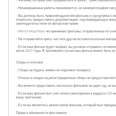
- Фильмы, которые уже продавались в прокат, транслировалис
- Незавершенные работы принимаются, но кинематографистам 
- Вы должны быть правообладателем фильма и саундтрека к не
попросить предоставить документацию, подтверждающую вашу 
законодательством об авторском праве.
- Mirror Mountain не принимает фильмы, отправленные по элек
- Не отправляйте пресс-кит или другие вспомогательные матер
- Если ваш фильм будет выбран, вы должны отправить не мен
июля 2027 года. В противном случае ваш фильм может быть ис
Сборы и платежи:
- Сборы за подачу заявки не подлежат возврату.
- Отказы и скидки на регистрационные сборы не предоставляют
- Вы можете представить несколько фильмов за один год, но 
- Если ваш фильм был снят и/или смонтирован в радиусе 125 
вашу претензию.
- Если вы являетесь режиссером фильма, который был официа
Права и обязанности фестиваля: