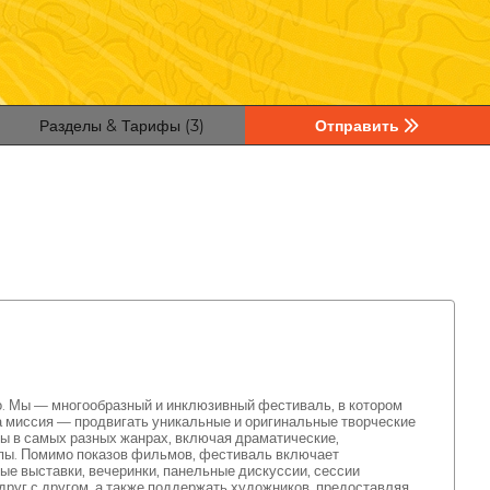
Разделы & Тарифы (3)
Отправить
о. Мы — многообразный и инклюзивный фестиваль, в котором
 миссия — продвигать уникальные и оригинальные творческие
мы в самых разных жанрах, включая драматические,
ипы. Помимо показов фильмов, фестиваль включает
ые выставки, вечеринки, панельные дискуссии, сессии
 друг с другом, а также поддержать художников, предоставляя