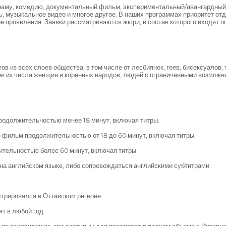
аму, комедию, документальный фильм, экспериментальный/авангардный 
ечь, музыкальное видео и многое другое. В наших программах приоритет о
е проявления. Заявки рассматриваются жюри, в состав которого входят 
 из всех слоев общества, в том числе от лесбиянок, геев, бисексуалов,
в из числа женщин и коренных народов, людей с ограниченными возможн
одолжительностью менее 18 минут, включая титры.
фильм продолжительностью от 18 до 60 минут, включая титры.
ельностью более 60 минут, включая титры.
а английском языке, либо сопровождаться английскими субтитрами.
трировался в Оттавском регионе.
т в любой год.