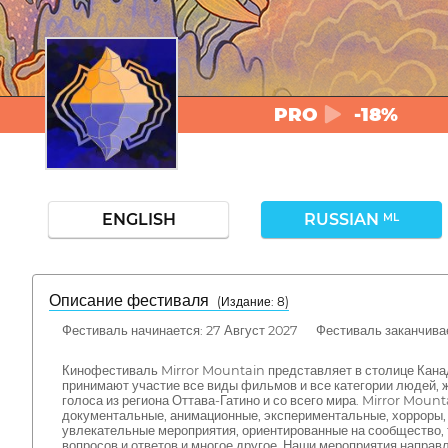
PRO
-18%
ENGLISH
RUSSIAN
ML
Описание фестиваля
( Издание: 8)
Фестиваль начинается: 27 Август 2027 Фестиваль заканчивае
Кинофестиваль Mirror Mountain представляет в столице Кана
принимают участие все виды фильмов и все категории людей,
голоса из региона Оттава-Гатино и со всего мира. Mirror Mou
документальные, анимационные, экспериментальные, хорроры,
увлекательные мероприятия, ориентированные на сообщество, т
вопросов и ответов и многое другое. Наши мероприятия направл