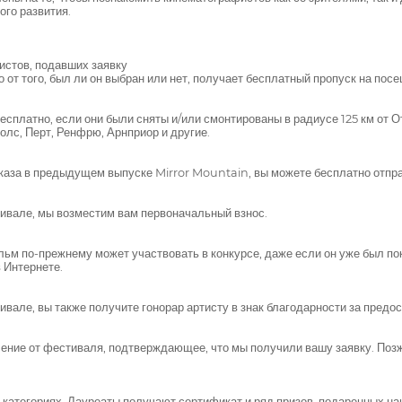
го развития.
истов, подавших заявку
 от того, был ли он выбран или нет, получает бесплатный пропуск на пос
платно, если они были сняты и/или смонтированы в радиусе 125 км от От
лс, Перт, Ренфрю, Арнприор и другие.
аза в предыдущем выпуске Mirror Mountain, вы можете бесплатно отправ
ивале, мы возместим вам первоначальный взнос.
льм по-прежнему может участвовать в конкурсе, даже если он уже был пок
 Интернете.
але, вы также получите гонорар артисту в знак благодарности за предо
ление от фестиваля, подтверждающее, что мы получили вашу заявку. Позж
категориях. Лауреаты получают сертификат и ряд призов, подаренных н