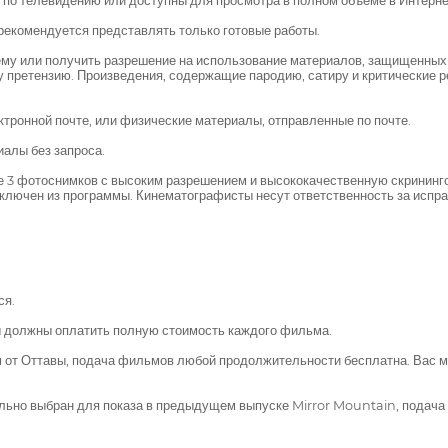
ь по телевидению или доступны для просмотра в полном объеме в Интерне
рекомендуется представлять только готовые работы.
му или получить разрешение на использование материалов, защищенных а
претензию. Произведения, содержащие пародию, сатиру и критические ре
тронной почте, или физические материалы, отправленные по почте.
иалы без запроса.
ее 3 фотоснимков с высоким разрешением и высококачественную скринин
ключен из программы. Кинематографисты несут ответственность за испр
ся.
вы должны оплатить полную стоимость каждого фильма.
км от Оттавы, подача фильмов любой продолжительности бесплатна. Вас
льно выбран для показа в предыдущем выпуске Mirror Mountain, подач