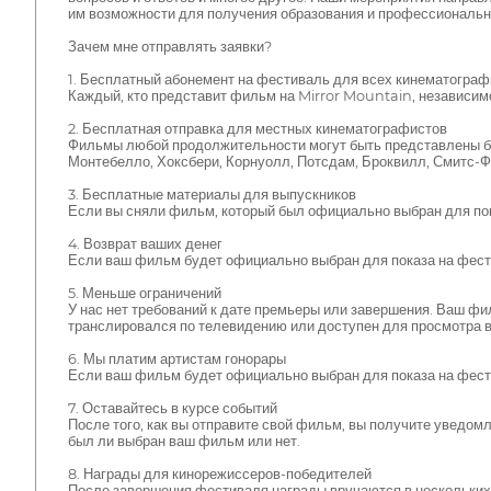
им возможности для получения образования и профессионально
Зачем мне отправлять заявки?
1. Бесплатный абонемент на фестиваль для всех кинематограф
Каждый, кто представит фильм на Mirror Mountain, независимо
2. Бесплатная отправка для местных кинематографистов
Фильмы любой продолжительности могут быть представлены бес
Монтебелло, Хоксбери, Корнуолл, Потсдам, Броквилл, Смитс-Фо
3. Бесплатные материалы для выпускников
Если вы сняли фильм, который был официально выбран для пок
4. Возврат ваших денег
Если ваш фильм будет официально выбран для показа на фест
5. Меньше ограничений
У нас нет требований к дате премьеры или завершения. Ваш фи
транслировался по телевидению или доступен для просмотра в
6. Мы платим артистам гонорары
Если ваш фильм будет официально выбран для показа на фестив
7. Оставайтесь в курсе событий
После того, как вы отправите свой фильм, вы получите уведом
был ли выбран ваш фильм или нет.
8. Награды для кинорежиссеров-победителей
После завершения фестиваля награды вручаются в нескольких 