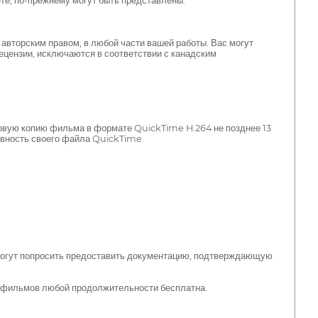
те, по-прежнему могут быть представлены.
вторским правом, в любой части вашей работы. Вас могут
цензии, исключаются в соответствии с канадским
говую копию фильма в формате QuickTime H.264 не позднее 13
авность своего файла QuickTime.
 могут попросить предоставить документацию, подтверждающую
а фильмов любой продолжительности бесплатна.