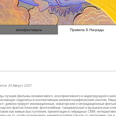
кинофестиваль
Правила & Награды
тся: 29 Август 2027
ды лучшие фильмы независимого, альтернативного и андеграундного кин
 желающих поделиться коллективным кинематографическим опытом. Наша
ntain демонстрирует инновационные, новаторские и нетрадиционные филь
 научно-фантастические, фэнтезийные, танцевальные и музыкальные кл
акие как живые выступления, презентации в гибридных СМИ, интерактивн
ены на то, чтобы познакомить кинематографистов как со зрителями, так и