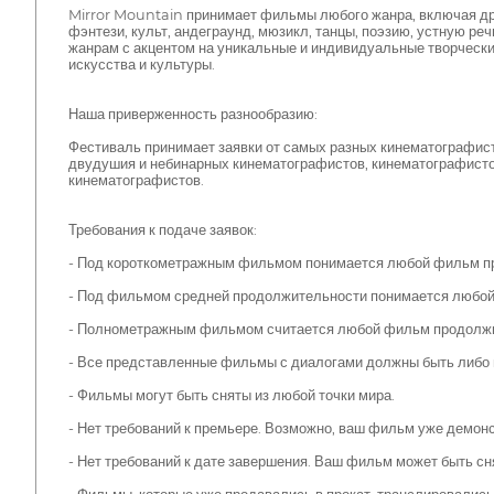
Mirror Mountain принимает фильмы любого жанра, включая др
фэнтези, культ, андеграунд, мюзикл, танцы, поэзию, устную р
жанрам с акцентом на уникальные и индивидуальные творчески
искусства и культуры.
Наша приверженность разнообразию:
Фестиваль принимает заявки от самых разных кинематографистов
двудушия и небинарных кинематографистов, кинематографисто
кинематографистов.
Требования к подаче заявок:
- Под короткометражным фильмом понимается любой фильм пр
- Под фильмом средней продолжительности понимается любой 
- Полнометражным фильмом считается любой фильм продолжит
- Все представленные фильмы с диалогами должны быть либо н
- Фильмы могут быть сняты из любой точки мира.
- Нет требований к премьере. Возможно, ваш фильм уже демонс
- Нет требований к дате завершения. Ваш фильм может быть сня