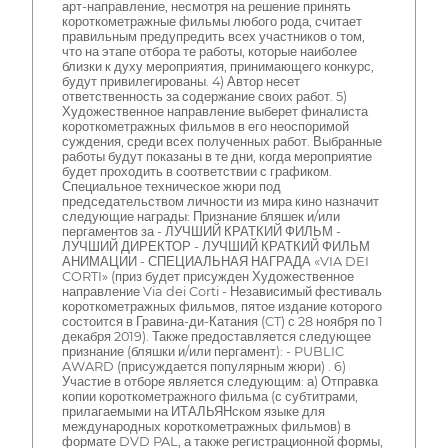
арт-направление, несмотря на решение принять
короткометражные фильмы любого рода, считает
правильным предупредить всех участников о том,
что на этапе отбора те работы, которые наиболее
близки к духу мероприятия, принимающего конкурс,
будут привилегированы. 4) Автор несет
ответственность за содержание своих работ. 5)
Художественное направление выберет финалиста
короткометражных фильмов в его неоспоримой
суждения, среди всех полученных работ. Выбранные
работы будут показаны в те дни, когда мероприятие
будет проходить в соответствии с графиком.
Специальное техническое жюри под
председательством личности из мира кино назначит
следующие награды: Признание бляшек и/или
пергаментов за - ЛУЧШИЙ КРАТКИЙ ФИЛЬМ -
ЛУЧШИЙ ДИРЕКТОР - ЛУЧШИЙ КРАТКИЙ ФИЛЬМ
АНИМАЦИИ - СПЕЦИАЛЬНАЯ НАГРАДА «VIA DEI
CORTI» (приз будет присужден Художественное
направление Via dei Corti - Независимый фестиваль
короткометражных фильмов, пятое издание которого
состоится в Гравина-ди-Катания (CT) с 28 ноября по 1
декабря 2019). Также предоставляется следующее
признание (бляшки и/или пергамент): - PUBLIC
AWARD (присуждается популярным жюри) . 6)
Участие в отборе является следующим: а) Отправка
копии короткометражного фильма (с субтитрами,
прилагаемыми на ИТАЛЬЯНском языке для
международных короткометражных фильмов) в
формате DVD PAL, а также регистрационной формы,