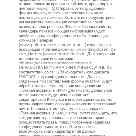
отправленных по приоритетной почте, превалирует
почтовая марка). 15) Отправка регистрационной
формы подразумевает комплексное принятие
настоящего регламента. Хотя это не предусмотрено
регламентом, организация оставляет за собой
окончательное решение. Жюри, избранные работы,
календарь показов и общая информация будут
опубликованы на официальном сайте Конвенции
комиксов Палермо
(www.palermocomicconvention.it) и культурных
ассоциаций «Грязная дюжина» (www.dirtydozen.it) и
«No_Name» (www.nonameitalia.it). Для получения
дополнительной информации:
cinema@palermocomicconvention.it.
ОБРАБОТКА ИНФОРМАЦИИ ЛИЧНЫХ ДАННЫХ в
соответствии со ст. 13 Законодательного декрета
196/2003 (код конфиденциальности). Данные,
собранные при составлении формы участия, будут
обрабатываться Культурными ассоциациями
«Грязная дюжина» и «Имя» для институциональной
деятельности и будут использоваться
секретариатом Конкурса в информационных целях
путем направления сообщений также по электронной
почте. В связи с этим, Культурные ассоциации
«Грязная дюжина» и «No_Name» хотят сообщить, что
каждая заинтересованная сторона имеет право
осуществлять права, предусмотренные кодексом
конфиденциальности, с особым упором на
возможность знать характер и тип данных,
хранящихся в ассоциациях, иметь возможность