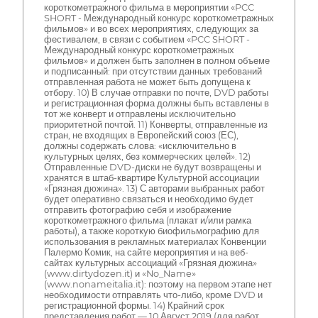
короткометражного фильма в мероприятии «PCC
SHORT - Международный конкурс короткометражных
фильмов» и во всех мероприятиях, следующих за
фестивалем, в связи с событием «PCC SHORT -
Международный конкурс короткометражных
фильмов» и должен быть заполнен в полном объеме
и подписанный: при отсутствии данных требований
отправленная работа не может быть допущена к
отбору. 10) В случае отправки по почте, DVD работы
и регистрационная форма должны быть вставлены в
тот же конверт и отправлены исключительно
приоритетной почтой. 11) Конверты, отправленные из
стран, не входящих в Европейский союз (ЕС),
должны содержать слова: «исключительно в
культурных целях, без коммерческих целей». 12)
Отправленные DVD-диски не будут возвращены и
хранятся в штаб-квартире Культурной ассоциации
«Грязная дюжина». 13) С авторами выбранных работ
будет оперативно связаться и необходимо будет
отправить фотографию себя и изображение
короткометражного фильма (плакат и/или рамка
работы), а также короткую биофильмографию для
использования в рекламных материалах Конвенции
Палермо Комик, на сайте мероприятия и на веб-
сайтах культурных ассоциаций «Грязная дюжина»
(www.dirtydozen.it) и «No_Name»
(www.nonameitalia.it): поэтому на первом этапе нет
необходимости отправлять что-либо, кроме DVD и
регистрационной формы. 14) Крайний срок
представления работ — 10 Август 2019 (для работ,