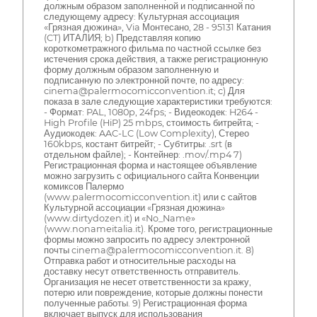
должным образом заполненной и подписанной по
следующему адресу: Культурная ассоциация
«Грязная дюжина», Via Монтесано, 28 - 95131 Катания
(CT) ИТАЛИЯ; b) Представляя копию
короткометражного фильма по частной ссылке без
истечения срока действия, а также регистрационную
форму должным образом заполненную и
подписанную по электронной почте, по адресу:
cinema@palermocomicconvention.it; c) Для
показа в зале следующие характеристики требуются:
- Формат: PAL, 1080p, 24fps; - Видеокодек: H264 -
High Profile (HiP) 25 mbps, стоимость битрейта; -
Аудиокодек: AAC-LC (Low Complexity), Стерео
160kbps, костант битрейт; - Субтитры: .srt (в
отдельном файле); - Контейнер: .mov/.mp4 7)
Регистрационная форма и настоящее объявление
можно загрузить с официального сайта Конвенции
комиксов Палермо
(www.palermocomicconvention.it) или с сайтов
Культурной ассоциации «Грязная дюжина»
(www.dirtydozen.it) и «No_Name»
(www.nonameitalia.it). Кроме того, регистрационные
формы можно запросить по адресу электронной
почты cinema@palermocomicconvention.it. 8)
Отправка работ и относительные расходы на
доставку несут ответственность отправитель.
Организация не несет ответственности за кражу,
потерю или повреждение, которые должны понести
полученные работы. 9) Регистрационная форма
включает выпуск для использования