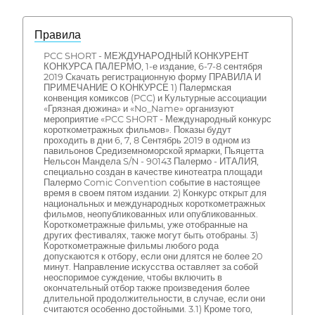
Правила
PCC SHORT - МЕЖДУНАРОДНЫЙ КОНКУРЕНТ
КОНКУРСА ПАЛЕРМО, 1-е издание, 6-7-8 сентября
2019 Скачать регистрационную форму ПРАВИЛА И
ПРИМЕЧАНИЕ О КОНКУРСЕ 1) Палермская
конвенция комиксов (PCC) и Культурные ассоциации
«Грязная дюжина» и «No_Name» организуют
мероприятие «PCC SHORT - Международный конкурс
короткометражных фильмов». Показы будут
проходить в дни 6, 7, 8 Сентябрь 2019 в одном из
павильонов Средиземноморской ярмарки, Пьяцетта
Нельсон Мандела S/N - 90143 Палермо - ИТАЛИЯ,
специально создан в качестве кинотеатра площади
Палермо Comic Convention событие в настоящее
время в своем пятом издании. 2) Конкурс открыт для
национальных и международных короткометражных
фильмов, неопубликованных или опубликованных.
Короткометражные фильмы, уже отобранные на
других фестивалях, также могут быть отобраны. 3)
Короткометражные фильмы любого рода
допускаются к отбору, если они длятся не более 20
минут. Направление искусства оставляет за собой
неоспоримое суждение, чтобы включить в
окончательный отбор также произведения более
длительной продолжительности, в случае, если они
считаются особенно достойными. 3.1) Кроме того,