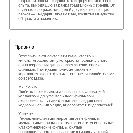
открытым небом, создавая атмосферу совместного
опыта, выходящую за рамки традиционных границ. От
шумных городских площадей до умиротворяющих
парков — мы дарим людям кино, воспитывая чувство
общности и праздника.
Правила
Этот призыв относится к кинолюбителям и
кинематографистам, у которых нет официального
финансирования для распространения своих
фильмов. Нам нужны полнометражные и
короткометражные фильмы, снятые кинолюбителями
со всего мира.
Мы любим
Любительские фильмы, связанные с анимацией,
коллажами, документальными фильмами,
экспериментальными фильмами, найденными
кадрами, новыми медиа, видеоартом и видеопоэзией.
У нас нет
Рекламные фильмы, маркетинговые фильмы,
музыкальные клипы, рекламные, институциональные
или коммерческие фильмы, снятые
профессионалами, связанными с киноиндустрией.