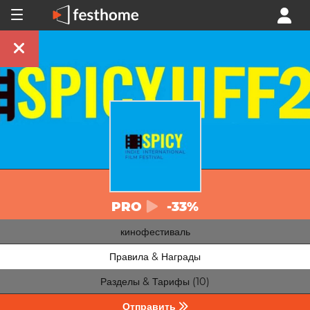
PRO
-33%
кинофестиваль
Правила & Награды
Разделы & Тарифы (10)
Отправить