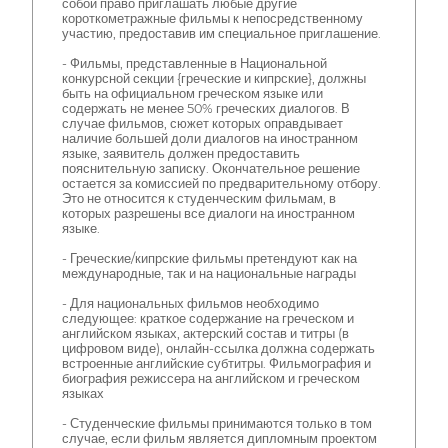
собой право приглашать любые другие
короткометражные фильмы к непосредственному
участию, предоставив им специальное приглашение.
- Фильмы, представленные в Национальной
конкурсной секции {греческие и кипрские}, должны
быть на официальном греческом языке или
содержать не менее 50% греческих диалогов. В
случае фильмов, сюжет которых оправдывает
наличие большей доли диалогов на иностранном
языке, заявитель должен предоставить
пояснительную записку. Окончательное решение
остается за комиссией по предварительному отбору.
Это не относится к студенческим фильмам, в
которых разрешены все диалоги на иностранном
языке.
- Греческие/кипрские фильмы претендуют как на
международные, так и на национальные награды
- Для национальных фильмов необходимо
следующее: краткое содержание на греческом и
английском языках, актерский состав и титры (в
цифровом виде), онлайн-ссылка должна содержать
встроенные английские субтитры. Фильмография и
биография режиссера на английском и греческом
языках
- Студенческие фильмы принимаются только в том
случае, если фильм является дипломным проектом