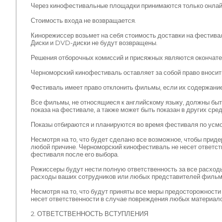
Через кинофестивальные площадки принимаются только онлай
Стоимость входа не возвращается.
Кинорежиссер возьмет на себя стоимость доставки на фестивал
Диски и DVD-диски не будут возвращены.
Решения отборочных комиссий и присяжных являются окончат
Черноморский кинофестиваль оставляет за собой право вносит
Фестиваль имеет право отклонить фильмы, если их содержание
Все фильмы, не относящиеся к английскому языку, должны быт
показа на фестивале, а также может быть показан в других ср
Показы отбираются и планируются во время фестиваля по усмо
Несмотря на то, что будет сделано все возможное, чтобы прид
любой причине. Черноморский кинофестиваль не несет ответст
фестиваля после его выбора.
Режиссеры будут нести полную ответственность за все расходы
расходы ваших сотрудников или любых представителей фильм
Несмотря на то, что будут приняты все меры предосторожност
несет ответственности в случае повреждения любых материалов
2. ОТВЕТСТВЕННОСТЬ ВСТУПЛЕНИЯ