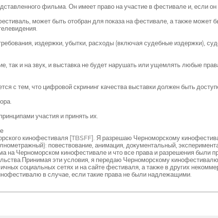
дставленного фильма. Он имеет право на участие в фестивале и, если он
естиваль, может быть отобран для показа на фестивале, а также может б
телевидения.
ребования, издержки, убытки, расходы (включая судебные издержки), суд
, так и на звук, и выставка не будет нарушать или ущемлять любые права
тся с тем, что цифровой скрининг качества выставки должен быть доступ
ора.
ринципами участия и принять их.
е
морского кинофестиваля [TBSFF]. Я разрешаю Черноморскому кинофестив
лнометражный): повествование, анимация, документальный, эксперимента
ма на Черноморском кинофестивале и что все права и разрешения были 
тельства.Принимая эти условия, я передаю Черноморскому кинофестивалю
ичных социальных сетях и на сайте фестиваля, а также в других некомме
нофестивалю в случае, если такие права не были надлежащими.