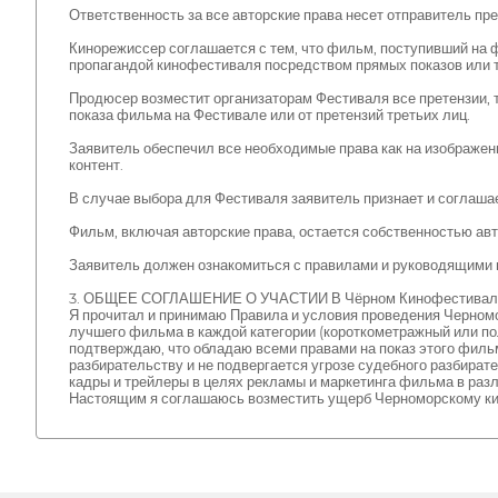
Ответственность за все авторские права несет отправитель пре
Кинорежиссер соглашается с тем, что фильм, поступивший на ф
пропагандой кинофестиваля посредством прямых показов или 
Продюсер возместит организаторам Фестиваля все претензии, т
показа фильма на Фестивале или от претензий третьих лиц.
Заявитель обеспечил все необходимые права как на изображение
контент.
В случае выбора для Фестиваля заявитель признает и соглашае
Фильм, включая авторские права, остается собственностью авт
Заявитель должен ознакомиться с правилами и руководящими п
3. ОБЩЕЕ СОГЛАШЕНИЕ О УЧАСТИИ В Чёрном Кинофестивал
Я прочитал и принимаю Правила и условия проведения Черно
лучшего фильма в каждой категории (короткометражный или по
подтверждаю, что обладаю всеми правами на показ этого филь
разбирательству и не подвергается угрозе судебного разбира
кадры и трейлеры в целях рекламы и маркетинга фильма в разл
Настоящим я соглашаюсь возместить ущерб Черноморскому ки