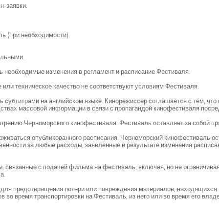
н-заявки.
ь (при необходимости).
ельными.
ь необходимые изменения в регламент и расписание Фестиваля.
 или техническое качество не соответствуют условиям Фестиваля.
ь субтитрами на английском языке. Кинорежиссер соглашается с тем, что
едствах массовой информации в связи с пропагандой кинофестиваля поср
трению Черноморского кинофестиваля. Фестиваль оставляет за собой пр
ерживаться опубликованного расписания, Черноморский кинофестиваль ост
венности за любые расходы, заявленные в результате изменения расписа
, связанные с подачей фильма на фестиваль, включая, но не ограничива
а.
и для предотвращения потери или повреждения материалов, находящихся
 во время транспортировки на Фестиваль, из него или во время его владе