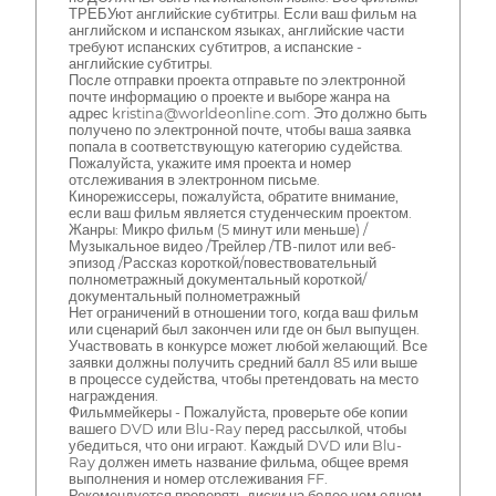
ТРЕБУют английские субтитры. Если ваш фильм на
английском и испанском языках, английские части
требуют испанских субтитров, а испанские -
английские субтитры.
После отправки проекта отправьте по электронной
почте информацию о проекте и выборе жанра на
адрес kristina@worldeonline.com. Это должно быть
получено по электронной почте, чтобы ваша заявка
попала в соответствующую категорию судейства.
Пожалуйста, укажите имя проекта и номер
отслеживания в электронном письме.
Кинорежиссеры, пожалуйста, обратите внимание,
если ваш фильм является студенческим проектом.
Жанры: Микро фильм (5 минут или меньше) /
Музыкальное видео /Трейлер /ТВ-пилот или веб-
эпизод /Рассказ короткой/повествовательный
полнометражный документальный короткой/
документальный полнометражный
Нет ограничений в отношении того, когда ваш фильм
или сценарий был закончен или где он был выпущен.
Участвовать в конкурсе может любой желающий. Все
заявки должны получить средний балл 85 или выше
в процессе судейства, чтобы претендовать на место
награждения.
Фильммейкеры - Пожалуйста, проверьте обе копии
вашего DVD или Blu-Ray перед рассылкой, чтобы
убедиться, что они играют. Каждый DVD или Blu-
Ray должен иметь название фильма, общее время
выполнения и номер отслеживания FF.
Рекомендуется проверять диски на более чем одном