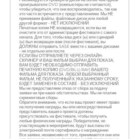
проигрывателе DVD (компьютеры не считаются),
чтобы убедиться, что они воспроизводились, так как
это часто встречается с представлениями. Мы НЕ
принимаем файлы, файловые диски или любой
другой формат - НЕТ ИСКЛЮЧЕНИЙ.
Печатные копии НЕ возвращаются, если вы не
очистите это от администрации фестиваля с самого
начала. Для того, чтобы ваш диск (ы) или сценарий
(ы) был возвращен вам (после фестиваля), вы
ДОЛЖНЫ отправить SASE вместе с вашими дисками
- не отдельно или после.
ЕСЛИ ВЫ ОТПРАВЛЯЕТЕ ЧЕРЕЗ ОНЛАЙН-
СКРИНЕР И ВАШ ФИЛЬМ ВЫБРАН ДЛЯ ПОКАЗА,
ВАМ БУДЕТ НЕОБХОДИМО ОТПРАВИТЬ
ПЕЧАТНУЮ КОПИЮ (DVD/BLU-RAY) ВАШЕГО
ФИЛЬМА ДЛЯ ПОКАЗА. ЛЮБОЙ ВЫБРАННЫЙ
ФИЛЬМ, НЕ ПОЛУЧЕННЫЙ К УКАЗАННОМУ СРОКУ,
БУДЕТ ЗАМЕНЕН В СОСТАВЕ - БЕЗ ИСКЛЮЧЕНИЙ.
Мы не предоставляем отказ от сбора за подачу
заявки ни при каких обстоятельствах. Мы не платим
скрининговые сборы.
Обратите внимание, что если ваш проект имеет право
на получение награды, вы или непосредственный
представитель вашего проекта должны
присутствовать на фестивале, чтобы получить
любые физические награды. Победителям, не
участвующим в мероприятии, будут высланы по
электронной почте сертификаты о награждении.
Все заявки, независимо от того, принимаются они или