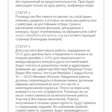
без ограничений по продолжительности). Приз будет
присужден только за одну работу, выбранную жюри.
СТАТУТ 4
Руководство Фестиваля оставляет за собой право
отменить разделы, в которых не записаны работы или
с работами, не достойными отбора. Сроки и
расписание показов фильмов, допущенных к
конкурсу, будут опубликованы на официальном сайте
www.videofestivalimperia.org на соответствующей
странице (Календарь выборов).
СТАТУТ 5
Для участия в фестивале работы, переданные на
DVD диск должны быть отправлены в течение и не
позднее декабря 2, 2019, для национального и
международного конкурса (дата почтовой марки
будет считаться доказательством) и адресованы
вниманию арт-директора Мистера Фиоренцо Рунко,
Видео Фестиваль Читта ди Империя, Страда Колла
18 — 18100 Империя (Италия). Введенные работы
должны сопровождаться бланком заявки, должным
образом заполненной во всех его частях и
нижеподписанной подписью. Плата за пересылку
взимается за счет отправителя. Руководство не
несет ответственности за неполученные работы.
Участие в Фестивале бесплатное. Работы,
полученные в течение срока годности, будут приняты
к следующему изданию. Во избежание проблем
совместимости, скрининг будет производиться с