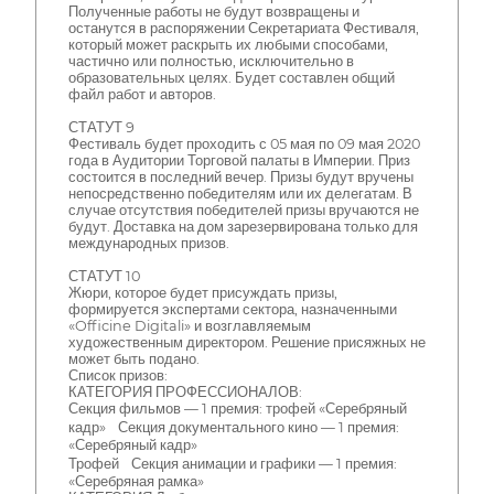
Полученные работы не будут возвращены и
останутся в распоряжении Секретариата Фестиваля,
который может раскрыть их любыми способами,
частично или полностью, исключительно в
образовательных целях. Будет составлен общий
файл работ и авторов.
СТАТУТ 9
Фестиваль будет проходить с 05 мая по 09 мая 2020
года в Аудитории Торговой палаты в Империи. Приз
состоится в последний вечер. Призы будут вручены
непосредственно победителям или их делегатам. В
случае отсутствия победителей призы вручаются не
будут. Доставка на дом зарезервирована только для
международных призов.
СТАТУТ 10
Жюри, которое будет присуждать призы,
формируется экспертами сектора, назначенными
«Officine Digitali» и возглавляемым
художественным директором. Решение присяжных не
может быть подано.
Список призов:
КАТЕГОРИЯ ПРОФЕССИОНАЛОВ:
Секция фильмов — 1 премия: трофей «Серебряный
кадр» Секция документального кино — 1 премия:
«Серебряный кадр»
Трофей Секция анимации и графики — 1 премия:
«Серебряная рамка»