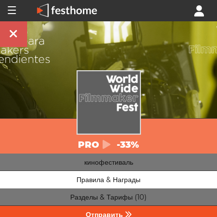
PRO
-33%
кинофестиваль
Правила & Награды
Разделы & Тарифы (10)
Отправить