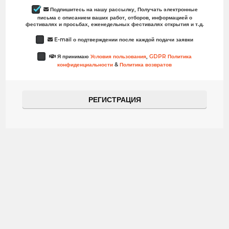
 Подпишитесь на нашу рассылку, Получать электронные
письма с описанием ваших работ, отборов, информацией о
фестивалях и просьбах, еженедельных фестивалях открытия и т.д.
 E-mail о подтверждении после каждой подачи заявки
 Я принимаю
Условия пользования
,
GDPR Политика
конфиденциальности
&
Политика возвратов