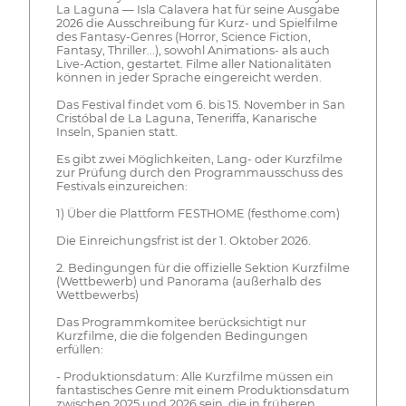
La Laguna — Isla Calavera hat für seine Ausgabe
2026 die Ausschreibung für Kurz- und Spielfilme
des Fantasy-Genres (Horror, Science Fiction,
Fantasy, Thriller...), sowohl Animations- als auch
Live-Action, gestartet. Filme aller Nationalitäten
können in jeder Sprache eingereicht werden.
Das Festival findet vom 6. bis 15. November in San
Cristóbal de La Laguna, Teneriffa, Kanarische
Inseln, Spanien statt.
Es gibt zwei Möglichkeiten, Lang- oder Kurzfilme
zur Prüfung durch den Programmausschuss des
Festivals einzureichen:
1) Über die Plattform FESTHOME (festhome.com)
Die Einreichungsfrist ist der 1. Oktober 2026.
2. Bedingungen für die offizielle Sektion Kurzfilme
(Wettbewerb) und Panorama (außerhalb des
Wettbewerbs)
Das Programmkomitee berücksichtigt nur
Kurzfilme, die die folgenden Bedingungen
erfüllen:
- Produktionsdatum: Alle Kurzfilme müssen ein
fantastisches Genre mit einem Produktionsdatum
zwischen 2025 und 2026 sein, die in früheren