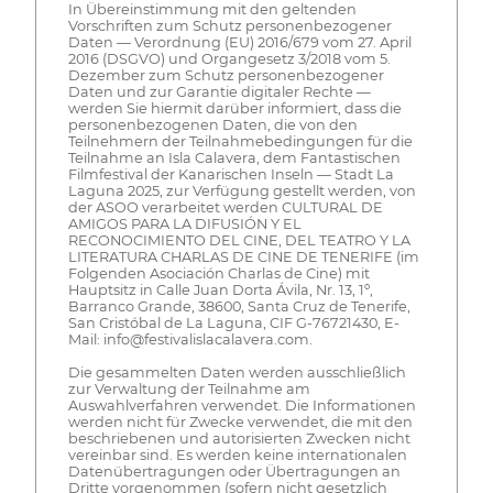
In Übereinstimmung mit den geltenden
Vorschriften zum Schutz personenbezogener
Daten — Verordnung (EU) 2016/679 vom 27. April
2016 (DSGVO) und Organgesetz 3/2018 vom 5.
Dezember zum Schutz personenbezogener
Daten und zur Garantie digitaler Rechte —
werden Sie hiermit darüber informiert, dass die
personenbezogenen Daten, die von den
Teilnehmern der Teilnahmebedingungen für die
Teilnahme an Isla Calavera, dem Fantastischen
Filmfestival der Kanarischen Inseln — Stadt La
Laguna 2025, zur Verfügung gestellt werden, von
der ASOO verarbeitet werden CULTURAL DE
AMIGOS PARA LA DIFUSIÓN Y EL
RECONOCIMIENTO DEL CINE, DEL TEATRO Y LA
LITERATURA CHARLAS DE CINE DE TENERIFE (im
Folgenden Asociación Charlas de Cine) mit
Hauptsitz in Calle Juan Dorta Ávila, Nr. 13, 1º,
Barranco Grande, 38600, Santa Cruz de Tenerife,
San Cristóbal de La Laguna, CIF G-76721430, E-
Mail: info@festivalislacalavera.com.
Die gesammelten Daten werden ausschließlich
zur Verwaltung der Teilnahme am
Auswahlverfahren verwendet. Die Informationen
werden nicht für Zwecke verwendet, die mit den
beschriebenen und autorisierten Zwecken nicht
vereinbar sind. Es werden keine internationalen
Datenübertragungen oder Übertragungen an
Dritte vorgenommen (sofern nicht gesetzlich