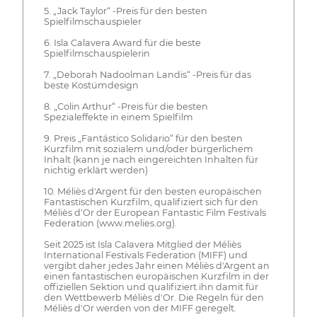
5. „Jack Taylor“ -Preis für den besten
Spielfilmschauspieler
6. Isla Calavera Award für die beste
Spielfilmschauspielerin
7. „Deborah Nadoolman Landis“ -Preis für das
beste Kostümdesign
8. „Colin Arthur“ -Preis für die besten
Spezialeffekte in einem Spielfilm
9. Preis „Fantástico Solidario“ für den besten
Kurzfilm mit sozialem und/oder bürgerlichem
Inhalt (kann je nach eingereichten Inhalten für
nichtig erklärt werden)
10. Méliès d'Argent für den besten europäischen
Fantastischen Kurzfilm, qualifiziert sich für den
Méliès d'Or der European Fantastic Film Festivals
Federation (www.melies.org).
Seit 2025 ist Isla Calavera Mitglied der Méliès
International Festivals Federation (MIFF) und
vergibt daher jedes Jahr einen Méliès d'Argent an
einen fantastischen europäischen Kurzfilm in der
offiziellen Sektion und qualifiziert ihn damit für
den Wettbewerb Méliès d'Or. Die Regeln für den
Méliès d'Or werden von der MIFF geregelt.