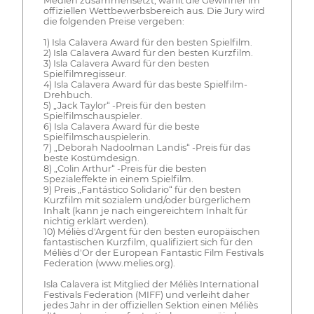
Medien zusammensetzt, wählt die Gewinner im
offiziellen Wettbewerbsbereich aus. Die Jury wird
die folgenden Preise vergeben:
1) Isla Calavera Award für den besten Spielfilm.
2) Isla Calavera Award für den besten Kurzfilm.
3) Isla Calavera Award für den besten
Spielfilmregisseur.
4) Isla Calavera Award für das beste Spielfilm-
Drehbuch.
5) „Jack Taylor“ -Preis für den besten
Spielfilmschauspieler.
6) Isla Calavera Award für die beste
Spielfilmschauspielerin.
7) „Deborah Nadoolman Landis“ -Preis für das
beste Kostümdesign.
8) „Colin Arthur“ -Preis für die besten
Spezialeffekte in einem Spielfilm.
9) Preis „Fantástico Solidario“ für den besten
Kurzfilm mit sozialem und/oder bürgerlichem
Inhalt (kann je nach eingereichtem Inhalt für
nichtig erklärt werden).
10) Méliès d'Argent für den besten europäischen
fantastischen Kurzfilm, qualifiziert sich für den
Méliès d'Or der European Fantastic Film Festivals
Federation (www.melies.org).
Isla Calavera ist Mitglied der Méliès International
Festivals Federation (MIFF) und verleiht daher
jedes Jahr in der offiziellen Sektion einen Méliès