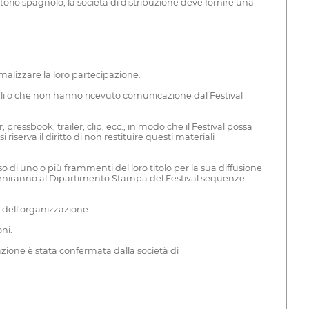
rritorio spagnolo, la società di distribuzione deve fornire una
rmalizzare la loro partecipazione.
li o che non hanno ricevuto comunicazione dal Festival
ressbook, trailer, clip, ecc., in modo che il Festival possa
iserva il diritto di non restituire questi materiali
o di uno o più frammenti del loro titolo per la sua diffusione
 forniranno al Dipartimento Stampa del Festival sequenze
 dell'organizzazione.
ni.
azione è stata confermata dalla società di