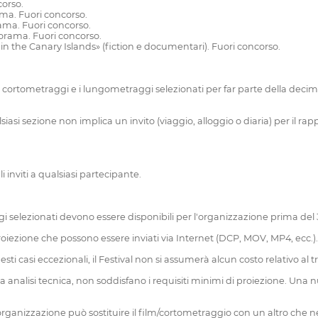
corso.
ama. Fuori concorso.
rama. Fuori concorso.
norama. Fuori concorso.
n the Canary Islands» (fiction e documentari). Fuori concorso.
i cortometraggi e i lungometraggi selezionati per far parte della decima 
i sezione non implica un invito (viaggio, alloggio o diaria) per il rap
li inviti a qualsiasi partecipante.
 selezionati devono essere disponibili per l'organizzazione prima del 
i proiezione che possono essere inviati via Internet (DCP, MOV, MP4, ecc.).
uesti casi eccezionali, il Festival non si assumerà alcun costo relativo al 
a dovuta analisi tecnica, non soddisfano i requisiti minimi di proiezione. U
organizzazione può sostituire il film/cortometraggio con un altro che ne 