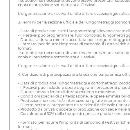
- sottotitoli: se necessario, devono essere presentati i sottotit
copia di proiezione sottotitolata al Festival.
L'organizzazione si riserva il diritto di fare eccezioni giustific
3. Termini per la sezione ufficiale dei lungometraggi (conco
- Data di produzione: tutti i lungometraggi devono essere di 
- Il Festival può programmare, fuori concorso, lungometragg
- Durata: la durata minima accettata per i lungometraggi è d
- Formato: per ridurre l'impronta di carbonio, il Festival richi
formati.
- sottotitoli: se necessario, devono essere presentati i sottotit
copia di proiezione sottotitolata al Festival.
L'organizzazione si riserva il diritto di fare eccezioni giustifi
4. Condizioni di partecipazione alla sezione panoramica uff
- Data di produzione: lungometraggi e cortometraggi prodotti 
- Il Festival può includere opere degli anni precedenti proiettat
- Durata: nessun limite di durata minimo o massimo.
- Condizioni speciali di partecipazione: le opere ammissibili
- Produzioni nazionali e/o internazionali girate interamente 
- Diretto, scritto o interpretato da residenti delle Isole Canarie
- Prodotto da privati o società di produzione con sede nelle I
- Con almeno il 50% della troupe di ripresa e produzione resi
- Formato: per ridurre l'impronta di carbonio, il Festival richi
formati.