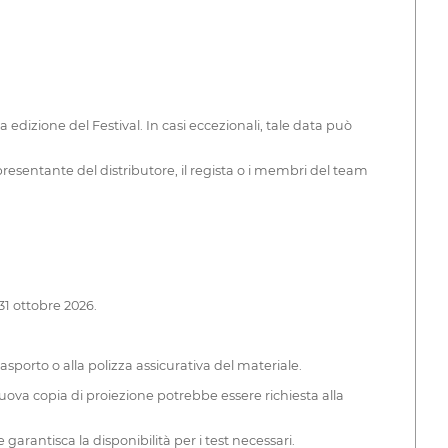
edizione del Festival. In casi eccezionali, tale data può
presentante del distributore, il regista o i membri del team
31 ottobre 2026.
trasporto o alla polizza assicurativa del materiale.
na nuova copia di proiezione potrebbe essere richiesta alla
garantisca la disponibilità per i test necessari.