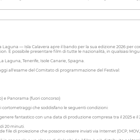
i La Laguna — Isla Calavera apre il bando per la sua edizione 2026 per
tion. È possibile presentare film di tutte le nazionalità, in qualsiasi lingu
e La Laguna, Tenerife, Isole Canarie, Spagna.
ggi all'esame del Comitato di programmazione del Festival:
so) e Panorama (fuori concorso)
 cortometraggi che soddisfano le seguenti condizioni:
genere fantastico con una data di produzione compresa tra il 2025 e il 
di 20 minuti.
ede file di proiezione che possono essere inviati via Internet (DCP, MOV, M