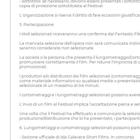
- sottotitoli: se necessario, devono essere presentati i sottotit
copia di proiezione sottotitolata al Festival.
L'organizzazione si riserva il diritto di fare eccezioni giustifi
5. Partecipazione
I titoli selezionati riceveranno una conferma dal Fantastic Fi
La mancata selezione dell'opera non sarà comunicata individ
saranno considerate non selezionate.
La società o la persona che presenta il lungometraggio/cortome
promuovere correttamente il film. Per ridurre l'impronta di carb
promozionali.
I produttori e/o distributori dei film selezionati (cortometra
come materiale informativo su qualsiasi media o presentazion
selezionate di un massimo di tre minuti.
I cortometraggi e i lungometraggi selezionati possono avere 
L'invio di un film al Festival implica l'accettazione piena e se
Una volta che il Festival ha effettuato e comunicato la selezi
produzione/distribuzione che lo ha presentato, i partecipanti 
6. Lungometraggi e cortometraggi selezionati possono partec
- Sezione ufficiale di Isla Calavera Short Films. In concorso.