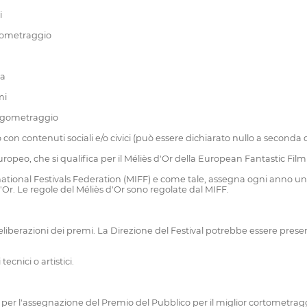
i
ngometraggio
ca
mi
lungometraggio
 con contenuti sociali e/o civici (può essere dichiarato nullo a seconda 
uropeo, che si qualifica per il Méliès d'Or della European Fantastic Fil
rnational Festivals Federation (MIFF) e come tale, assegna ogni anno 
d'Or. Le regole del Méliès d'Or sono regolate dal MIFF.
berazioni dei premi. La Direzione del Festival potrebbe essere presente
cnici o artistici.
re per l'assegnazione del Premio del Pubblico per il miglior cortometrag