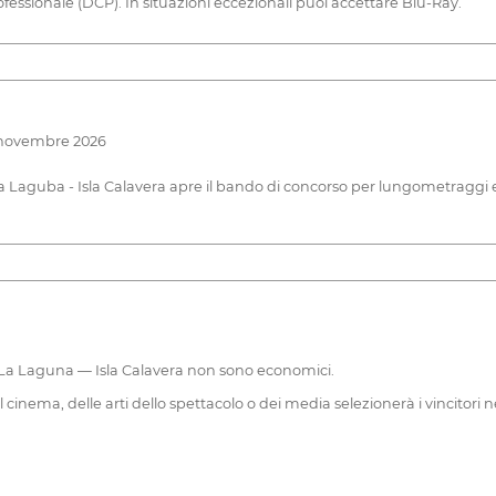
essionale (DCP). In situazioni eccezionali puoi accettare Blu-Ray.
5 novembre 2026
i La Laguba - Isla Calavera apre il bando di concorso per lungometraggi
 di La Laguna — Isla Calavera non sono economici.
 cinema, delle arti dello spettacolo o dei media selezionerà i vincitori n