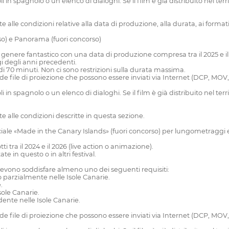
oli in spagnolo o un elenco di dialoghi. Se il film è già distribuito nel te
ate alle condizioni relative alla data di produzione, alla durata, ai formati
rso) e Panorama (fuori concorso)
genere fantastico con una data di produzione compresa tra il 2025 e il
i degli anni precedenti.
i 70 minuti. Non ci sono restrizioni sulla durata massima.
ede file di proiezione che possono essere inviati via Internet (DCP, MOV, M
oli in spagnolo o un elenco di dialoghi. Se il film è già distribuito nel te
cate alle condizioni descritte in questa sezione.
iciale «Made in the Canary Islands» (fuori concorso) per lungometraggi
tra il 2024 e il 2026 (live action o animazione).
e in questo o in altri festival.
 devono soddisfare almeno uno dei seguenti requisiti:
o parzialmente nelle Isole Canarie.
.
sole Canarie.
dente nelle Isole Canarie.
ede file di proiezione che possono essere inviati via Internet (DCP, MOV, M