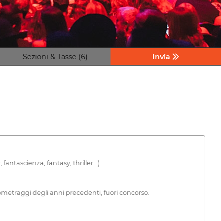
Sezioni & Tasse (6)
Invia
tascienza, fantasy, thriller...).
rtometraggi degli anni precedenti, fuori concorso.