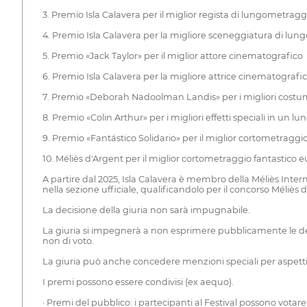
3. Premio Isla Calavera per il miglior regista di lungometragg
4. Premio Isla Calavera per la migliore sceneggiatura di lu
5. Premio «Jack Taylor» per il miglior attore cinematografico
6. Premio Isla Calavera per la migliore attrice cinematografi
7. Premio «Deborah Nadoolman Landis» per i migliori costu
8. Premio «Colin Arthur» per i migliori effetti speciali in un 
9. Premio «Fantástico Solidario» per il miglior cortometraggio
10. Méliès d'Argent per il miglior cortometraggio fantastico e
A partire dal 2025, Isla Calavera è membro della Méliès Inte
nella sezione ufficiale, qualificandolo per il concorso Méliès 
La decisione della giuria non sarà impugnabile.
La giuria si impegnerà a non esprimere pubblicamente le deli
non di voto.
La giuria può anche concedere menzioni speciali per aspetti te
I premi possono essere condivisi (ex aequo).
· Premi del pubblico: i partecipanti al Festival possono vota