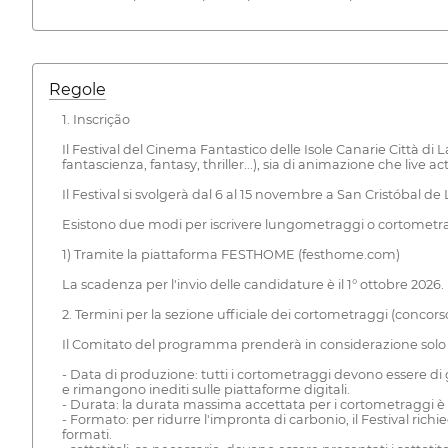
Regole
1. Inscrição
Il Festival del Cinema Fantastico delle Isole Canarie Città d
fantascienza, fantasy, thriller...), sia di animazione che live ac
Il Festival si svolgerà dal 6 al 15 novembre a San Cristóbal d
Esistono due modi per iscrivere lungometraggi o cortometra
1) Tramite la piattaforma FESTHOME (festhome.com)
La scadenza per l'invio delle candidature è il 1° ottobre 2026.
2. Termini per la sezione ufficiale dei cortometraggi (concor
Il Comitato del programma prenderà in considerazione solo i
- Data di produzione: tutti i cortometraggi devono essere di 
e rimangono inediti sulle piattaforme digitali.
- Durata: la durata massima accettata per i cortometraggi è 
- Formato: per ridurre l'impronta di carbonio, il Festival richi
formati.