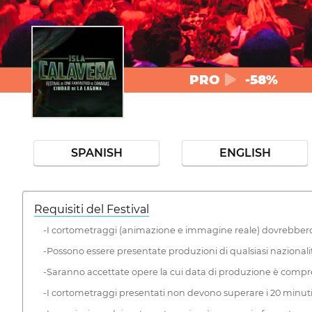
PRO
-58%
SPANISH
ENGLISH
Requisiti del Festival
-I cortometraggi (animazione e immagine reale) dovrebbero ess
-Possono essere presentate produzioni di qualsiasi nazionalit
-Saranno accettate opere la cui data di produzione è compresa t
-I cortometraggi presentati non devono superare i 20 minuti