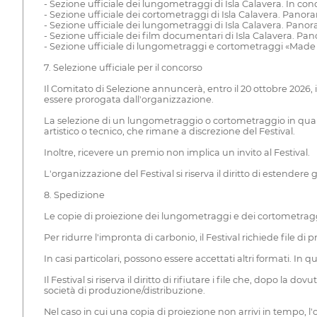
- Sezione ufficiale dei lungometraggi di Isla Calavera. In con
- Sezione ufficiale dei cortometraggi di Isla Calavera. Panor
- Sezione ufficiale dei lungometraggi di Isla Calavera. Pano
- Sezione ufficiale dei film documentari di Isla Calavera. Pa
- Sezione ufficiale di lungometraggi e cortometraggi «Made i
7. Selezione ufficiale per il concorso
Il Comitato di Selezione annuncerà, entro il 20 ottobre 2026, 
essere prorogata dall'organizzazione.
La selezione di un lungometraggio o cortometraggio in qualsias
artistico o tecnico, che rimane a discrezione del Festival.
Inoltre, ricevere un premio non implica un invito al Festival.
L'organizzazione del Festival si riserva il diritto di estendere g
8. Spedizione
Le copie di proiezione dei lungometraggi e dei cortometraggi
Per ridurre l'impronta di carbonio, il Festival richiede file d
In casi particolari, possono essere accettati altri formati. In q
Il Festival si riserva il diritto di rifiutare i file che, dopo l
società di produzione/distribuzione.
Nel caso in cui una copia di proiezione non arrivi in tempo, l'