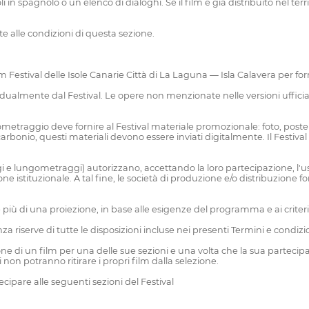
oli in spagnolo o un elenco di dialoghi. Se il film è già distribuito nel te
cate alle condizioni di questa sezione.
lm Festival delle Isole Canarie Città di La Laguna — Isla Calavera per fo
ualmente dal Festival. Le opere non menzionate nelle versioni ufficia
traggio deve fornire al Festival materiale promozionale: foto, poster, p
onio, questi materiali devono essere inviati digitalmente. Il Festival si r
ggi e lungometraggi) autorizzano, accettando la loro partecipazione, l'us
e istituzionale. A tal fine, le società di produzione e/o distribuzione
più di una proiezione, in base alle esigenze del programma e ai criteri
nza riserve di tutte le disposizioni incluse nei presenti Termini e condizio
one di un film per una delle sue sezioni e una volta che la sua partecip
non potranno ritirare i propri film dalla selezione.
ipare alle seguenti sezioni del Festival