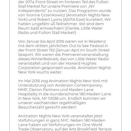
der 207a Front Street im hinteren Teil des Fulton
Stall Market für unsere Premiere von „NY
Independents“ zu nutzen. Das Programm wurde
von Yvonne Grzenkowicz (Animation Nights New
York) und Robert Lyons (ASIFA East) kuratiert. Wir
hatten ungefähr 45 Teilnehmer. Wir sind dem
Raum bald entwachsen! (Danke, Little Water
Radio und Fulton Stall Market!)
Von Januar bis April 2016 waren wir in Residenz
mit dem dritten jährlichen Out to See Festival in
der Front Street 192 (Januar-Apr) im South Street
Seaport. Wir waren die Premierenveranstaltung
dieses Winterfestivals, das von Little Water Radio
veranstaltet und von der Howard Hughes
Corporation gesponsert wurde. Animation Nights
New York wuchs weiter.
Im Mai 2016 zog Animation Nights New York mit
Unterstützung von Anderson Contemporary,
MHP, Clarion Partners und Maiden Lane
Hospitality in die wunderschöne 180 Maiden Lane
in New York, NY 10038 um. Endlich konnten wir
unserer wachsenden regelmäßigen
Besucherzahl gerecht werden!
Animation Nights New York veranstaltet jetzt
Vorführungen in ganz NYC. Neben 180 Maiden
Lane haben wir Vorführungen im One World
Trade Observatory, auf der Arts Brookfield Terrace