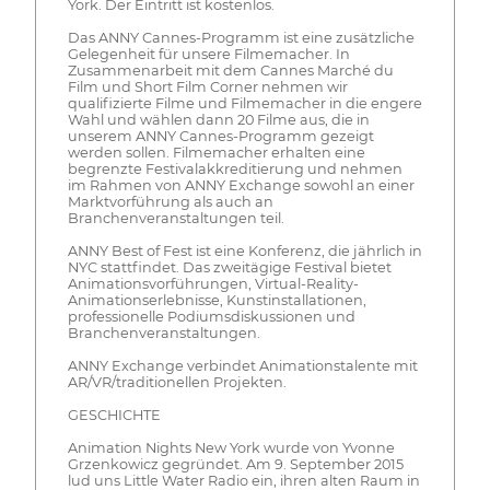
York. Der Eintritt ist kostenlos.
Das ANNY Cannes-Programm ist eine zusätzliche
Gelegenheit für unsere Filmemacher. In
Zusammenarbeit mit dem Cannes Marché du
Film und Short Film Corner nehmen wir
qualifizierte Filme und Filmemacher in die engere
Wahl und wählen dann 20 Filme aus, die in
unserem ANNY Cannes-Programm gezeigt
werden sollen. Filmemacher erhalten eine
begrenzte Festivalakkreditierung und nehmen
im Rahmen von ANNY Exchange sowohl an einer
Marktvorführung als auch an
Branchenveranstaltungen teil.
ANNY Best of Fest ist eine Konferenz, die jährlich in
NYC stattfindet. Das zweitägige Festival bietet
Animationsvorführungen, Virtual-Reality-
Animationserlebnisse, Kunstinstallationen,
professionelle Podiumsdiskussionen und
Branchenveranstaltungen.
ANNY Exchange verbindet Animationstalente mit
AR/VR/traditionellen Projekten.
GESCHICHTE
Animation Nights New York wurde von Yvonne
Grzenkowicz gegründet. Am 9. September 2015
lud uns Little Water Radio ein, ihren alten Raum in