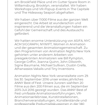
am Brookfield Place und im Gutter Spare Room in
Williamsburg, Brooklyn, veranstaltet. Wir haben
Workshops und VR-Popup-Events in The Capitale
und The Hideaway Seaport abgehalten.
Wir haben über 11000 Filme aus der ganzen Welt
eingereicht. Die Arbeit ist wunderschön und
inspirierend und die Veranstaltungen haben ein
Gefühl der Gemeinschaft und des Austauschs
gefördert.
Wir hatten enorme Unterstützung von ASIFA, NYC
ACM SIGGRAPH, NYWIFT, Women in Animation
und der gesamten Animationsgemeinschaft. Zu
den Programmen von Animation Nights New York
gehörten unter anderem Arbeiten von
preisgekrönten Animatoren wie Bill Pympton,
George Griffin, Joanna Quinn, John Dilworth,
Signe Baumane, Michael Sullivan, Dustin Grella,
Athanassios Vakalis und Tiny Inventions.
Animation Nights New York veranstaltete vom 29.
bis 30. September 2016 unser erstes jährliches
ANNY Best of Fest. Unsere Juroren wählten 20
Filme aus den 200 Filmen aus, die im September
2015-Juli 2016 gezeigt wurden. Das ANNY Best of
Fest umfasste Animationsvorführungen, VR-
Animationserlebnisse, Kunstinstallationen,
Branchenveranstaltungen, Künstlerstände und
professionelle Podiumsdiskussionen in der 180