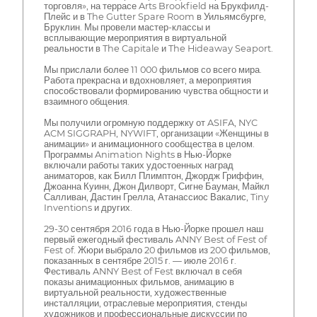
торговля», на террасе Arts Brookfield на Брукфилд-
Плейс и в The Gutter Spare Room в Уильямсбурге,
Бруклин. Мы провели мастер-классы и
всплывающие мероприятия в виртуальной
реальности в The Capitale и The Hideaway Seaport.
Мы прислали более 11 000 фильмов со всего мира.
Работа прекрасна и вдохновляет, а мероприятия
способствовали формированию чувства общности и
взаимного общения.
Мы получили огромную поддержку от ASIFA, NYC
ACM SIGGRAPH, NYWIFT, организации «Женщины в
анимации» и анимационного сообщества в целом.
Программы Animation Nights в Нью-Йорке
включали работы таких удостоенных наград
аниматоров, как Билл Плимптон, Джордж Гриффин,
Джоанна Куинн, Джон Дилворт, Сигне Бауман, Майкл
Салливан, Дастин Грелла, Атанассиос Вакалис, Tiny
Inventions и других.
29-30 сентября 2016 года в Нью-Йорке прошел наш
первый ежегодный фестиваль ANNY Best of Fest of
Fest of. Жюри выбрало 20 фильмов из 200 фильмов,
показанных в сентябре 2015 г. — июле 2016 г.
Фестиваль ANNY Best of Fest включал в себя
показы анимационных фильмов, анимацию в
виртуальной реальности, художественные
инсталляции, отраслевые мероприятия, стенды
художников и профессиональные дискуссии по