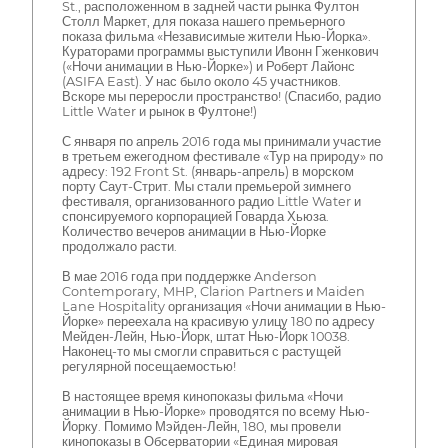
St., расположенном в задней части рынка Фултон
Столл Маркет, для показа нашего премьерного
показа фильма «Независимые жители Нью-Йорка».
Кураторами программы выступили Ивонн Гженкович
(«Ночи анимации в Нью-Йорке») и Роберт Лайонс
(ASIFA East). У нас было около 45 участников.
Вскоре мы переросли пространство! (Спасибо, радио
Little Water и рынок в Фултоне!)
С января по апрель 2016 года мы принимали участие
в третьем ежегодном фестивале «Тур на природу» по
адресу: 192 Front St. (январь-апрель) в морском
порту Саут-Стрит. Мы стали премьерой зимнего
фестиваля, организованного радио Little Water и
спонсируемого корпорацией Говарда Хьюза.
Количество вечеров анимации в Нью-Йорке
продолжало расти.
В мае 2016 года при поддержке Anderson
Contemporary, MHP, Clarion Partners и Maiden
Lane Hospitality организация «Ночи анимации в Нью-
Йорке» переехала на красивую улицу 180 по адресу
Мейден-Лейн, Нью-Йорк, штат Нью-Йорк 10038.
Наконец-то мы смогли справиться с растущей
регулярной посещаемостью!
В настоящее время кинопоказы фильма «Ночи
анимации в Нью-Йорке» проводятся по всему Нью-
Йорку. Помимо Мэйден-Лейн, 180, мы провели
кинопоказы в Обсерватории «Единая мировая