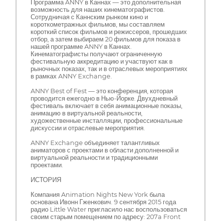
Программа ANNY в Каннах — это дополнительная
возможность для наших кинематографистов.
Сотрудничая с Каннским рынком кино и
короткометражных фильмов, мы составляем
короткий список фильмов и режиссеров, прошедших
отбор, а затем выбираем 20 фильмов для показа в
нашей программе ANNY в Каннах.
Кинематографисты получают ограниченную
фестивальную аккредитацию и участвуют как в
рыночных показах, так и в отраслевых мероприятиях
в рамках ANNY Exchange.
ANNY Best of Fest — это конференция, которая
проводится ежегодно в Нью-Йорке. Двухдневный
фестиваль включает в себя анимационные показы,
анимацию в виртуальной реальности,
художественные инсталляции, профессиональные
дискуссии и отраслевые мероприятия.
ANNY Exchange объединяет талантливых
аниматоров с проектами в области дополненной и
виртуальной реальности и традиционными
проектами.
ИСТОРИЯ
Компания Animation Nights New York была
основана Ивонн Гженкович. 9 сентября 2015 года
радио Little Water пригласило нас воспользоваться
своим старым помещением по адресу: 207a Front