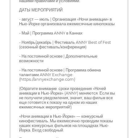
нашими правилами и условиями.
ДАТЫ МЕРОПРИЯТИЙ
- август — июль | Организация «Ночи анимации» в
Нью-Йорке организовала ежемесячные кинопоказы
- Май | Программа ANNY в Каннах
- Ноябрь/декабрь | Фестиваль ANNY Best of Fest
(сезонный фестиваль/конференция)
- На постоянной основе | Дополнительные
возможности
- На постоянной основе | Программа обмена
талантами ANNY Exchange
(https://annyexchange.com)
(Обратите внимание: сроки проведения «Ночей
анимации в Нью-Йорке» (ANNY) меняются. Если вы
не получили уведомления, значит, ваш фильм все
еще готовится к показу на одном из наших
ежемесячных мероприятий!)
«Ночи анимации в Нью-Йорке» — конкурсный
кинофестиваль. Мы ежемесячно проводим показы
наших конкурсных фильмов на площадках Нью-
Йорка. Вход свободный.