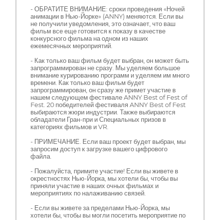
- ОБРАТИТЕ ВНИМАНИЕ: сроки проведения «Ночей
анимации в Нью-Йорке» (ANNY) меняются. Если вы
не получили уведомления, это означает, что ваш
фильм все еще готовится к показу в качестве
конкурсного фильма на одном из наших
ежемесячных мероприятий.
- Как только ваш фильм будет выбран, он может быть
запрограммирован не сразу. Мы уделяем большое
внимание курированию программ и уделяем им много
времени. Как только ваш фильм будет
запрограммирован, он сразу же примет участие в
нашем следующем фестивале ANNY Best of Fest of
Fest. 20 победителей фестиваля ANNY Best of Fest
выбираются жюри индустрии. Также выбираются
обладатели Гран-при и Специальных призов в
категориях фильмов и VR.
- ПРИМЕЧАНИЕ. Если ваш проект будет выбран, мы
запросим доступ к загрузке вашего цифрового
файла.
- Пожалуйста, примите участие! Если вы живете в
окрестностях Нью-Йорка, мы хотели бы, чтобы вы
приняли участие в наших очных фильмах и
мероприятиях по налаживанию связей.
- Если вы живете за пределами Нью-Йорка, мы
хотели бы, чтобы вы могли посетить мероприятие по