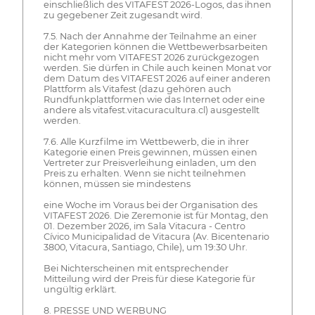
einschließlich des VITAFEST 2026-Logos, das ihnen
zu gegebener Zeit zugesandt wird.
7.5. Nach der Annahme der Teilnahme an einer
der Kategorien können die Wettbewerbsarbeiten
nicht mehr vom VITAFEST 2026 zurückgezogen
werden. Sie dürfen in Chile auch keinen Monat vor
dem Datum des VITAFEST 2026 auf einer anderen
Plattform als Vitafest (dazu gehören auch
Rundfunkplattformen wie das Internet oder eine
andere als vitafest.vitacuracultura.cl) ausgestellt
werden.
7.6. Alle Kurzfilme im Wettbewerb, die in ihrer
Kategorie einen Preis gewinnen, müssen einen
Vertreter zur Preisverleihung einladen, um den
Preis zu erhalten. Wenn sie nicht teilnehmen
können, müssen sie mindestens
eine Woche im Voraus bei der Organisation des
VITAFEST 2026. Die Zeremonie ist für Montag, den
01. Dezember 2026, im Sala Vitacura - Centro
Cívico Municipalidad de Vitacura (Av. Bicentenario
3800, Vitacura, Santiago, Chile), um 19:30 Uhr.
Bei Nichterscheinen mit entsprechender
Mitteilung wird der Preis für diese Kategorie für
ungültig erklärt.
8. PRESSE UND WERBUNG