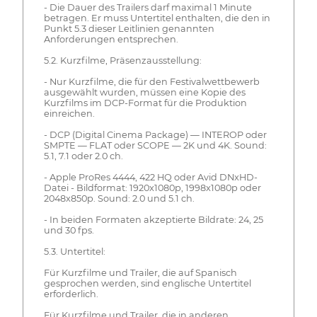
- Die Dauer des Trailers darf maximal 1 Minute
betragen. Er muss Untertitel enthalten, die den in
Punkt 5.3 dieser Leitlinien genannten
Anforderungen entsprechen.
5.2. Kurzfilme, Präsenzausstellung:
- Nur Kurzfilme, die für den Festivalwettbewerb
ausgewählt wurden, müssen eine Kopie des
Kurzfilms im DCP-Format für die Produktion
einreichen.
- DCP (Digital Cinema Package) — INTEROP oder
SMPTE — FLAT oder SCOPE — 2K und 4K. Sound:
5.1, 7.1 oder 2.0 ch.
- Apple ProRes 4444, 422 HQ oder Avid DNxHD-
Datei - Bildformat: 1920x1080p, 1998x1080p oder
2048x850p. Sound: 2.0 und 5.1 ch.
- In beiden Formaten akzeptierte Bildrate: 24, 25
und 30 fps.
5.3. Untertitel:
Für Kurzfilme und Trailer, die auf Spanisch
gesprochen werden, sind englische Untertitel
erforderlich.
Für Kurzfilme und Trailer, die in anderen