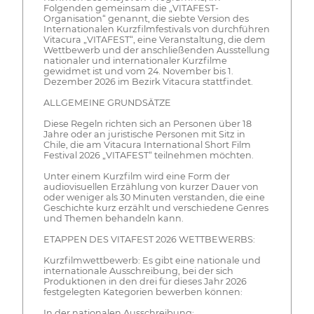
Folgenden gemeinsam die „VITAFEST-
Organisation“ genannt, die siebte Version des
Internationalen Kurzfilmfestivals von durchführen
Vitacura „VITAFEST“, eine Veranstaltung, die dem
Wettbewerb und der anschließenden Ausstellung
nationaler und internationaler Kurzfilme
gewidmet ist und vom 24. November bis 1.
Dezember 2026 im Bezirk Vitacura stattfindet.
ALLGEMEINE GRUNDSÄTZE
Diese Regeln richten sich an Personen über 18
Jahre oder an juristische Personen mit Sitz in
Chile, die am Vitacura International Short Film
Festival 2026 „VITAFEST“ teilnehmen möchten.
Unter einem Kurzfilm wird eine Form der
audiovisuellen Erzählung von kurzer Dauer von
oder weniger als 30 Minuten verstanden, die eine
Geschichte kurz erzählt und verschiedene Genres
und Themen behandeln kann.
ETAPPEN DES VITAFEST 2026 WETTBEWERBS:
Kurzfilmwettbewerb: Es gibt eine nationale und
internationale Ausschreibung, bei der sich
Produktionen in den drei für dieses Jahr 2026
festgelegten Kategorien bewerben können:
In der nationalen Ausschreibung: