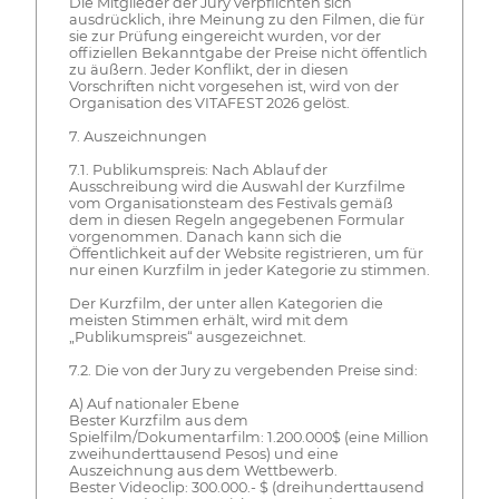
Die Mitglieder der Jury verpflichten sich
ausdrücklich, ihre Meinung zu den Filmen, die für
sie zur Prüfung eingereicht wurden, vor der
offiziellen Bekanntgabe der Preise nicht öffentlich
zu äußern. Jeder Konflikt, der in diesen
Vorschriften nicht vorgesehen ist, wird von der
Organisation des VITAFEST 2026 gelöst.
7. Auszeichnungen
7.1. Publikumspreis: Nach Ablauf der
Ausschreibung wird die Auswahl der Kurzfilme
vom Organisationsteam des Festivals gemäß
dem in diesen Regeln angegebenen Formular
vorgenommen. Danach kann sich die
Öffentlichkeit auf der Website registrieren, um für
nur einen Kurzfilm in jeder Kategorie zu stimmen.
Der Kurzfilm, der unter allen Kategorien die
meisten Stimmen erhält, wird mit dem
„Publikumspreis“ ausgezeichnet.
7.2. Die von der Jury zu vergebenden Preise sind:
A) Auf nationaler Ebene
Bester Kurzfilm aus dem
Spielfilm/Dokumentarfilm: 1.200.000$ (eine Million
zweihunderttausend Pesos) und eine
Auszeichnung aus dem Wettbewerb.
Bester Videoclip: 300.000.- $ (dreihunderttausend