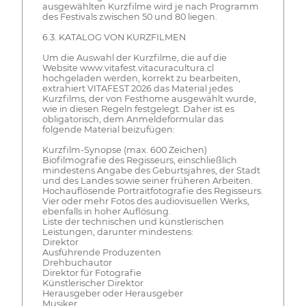
ausgewählten Kurzfilme wird je nach Programm
des Festivals zwischen 50 und 80 liegen.
6.3. KATALOG VON KURZFILMEN
Um die Auswahl der Kurzfilme, die auf die
Website www.vitafest.vitacuracultura.cl
hochgeladen werden, korrekt zu bearbeiten,
extrahiert VITAFEST 2026 das Material jedes
Kurzfilms, der von Festhome ausgewählt wurde,
wie in diesen Regeln festgelegt. Daher ist es
obligatorisch, dem Anmeldeformular das
folgende Material beizufügen:
Kurzfilm-Synopse (max. 600 Zeichen)
Biofilmografie des Regisseurs, einschließlich
mindestens Angabe des Geburtsjahres, der Stadt
und des Landes sowie seiner früheren Arbeiten.
Hochauflösende Portraitfotografie des Regisseurs.
Vier oder mehr Fotos des audiovisuellen Werks,
ebenfalls in hoher Auflösung.
Liste der technischen und künstlerischen
Leistungen, darunter mindestens:
Direktor
Ausführende Produzenten
Drehbuchautor
Direktor für Fotografie
Künstlerischer Direktor
Herausgeber oder Herausgeber
Musiker