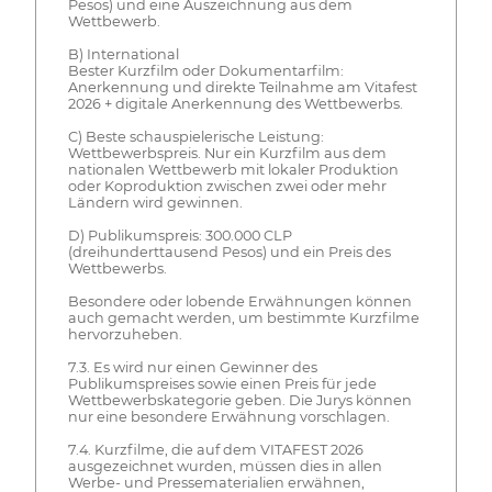
Pesos) und eine Auszeichnung aus dem
Wettbewerb.
B) International
Bester Kurzfilm oder Dokumentarfilm:
Anerkennung und direkte Teilnahme am Vitafest
2026 + digitale Anerkennung des Wettbewerbs.
C) Beste schauspielerische Leistung:
Wettbewerbspreis. Nur ein Kurzfilm aus dem
nationalen Wettbewerb mit lokaler Produktion
oder Koproduktion zwischen zwei oder mehr
Ländern wird gewinnen.
D) Publikumspreis: 300.000 CLP
(dreihunderttausend Pesos) und ein Preis des
Wettbewerbs.
Besondere oder lobende Erwähnungen können
auch gemacht werden, um bestimmte Kurzfilme
hervorzuheben.
7.3. Es wird nur einen Gewinner des
Publikumspreises sowie einen Preis für jede
Wettbewerbskategorie geben. Die Jurys können
nur eine besondere Erwähnung vorschlagen.
7.4. Kurzfilme, die auf dem VITAFEST 2026
ausgezeichnet wurden, müssen dies in allen
Werbe- und Pressematerialien erwähnen,