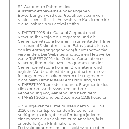
8.1. Aus den im Rahmen des
Kurzfilmwettbewerbs eingegangenen
Bewerbungen wird das Produktionsteam von
Vitafest eine offizielle Auswahl von Kurzfilmen für
die Teilnahme am Festival treffen.
VITAFEST 2026, die Cultural Corporation of
Vitacura, ihr Vitajoven-Programm und die
Gemeinde Vitacura können Fragmente der Filme
— maximal 3 Minuten — und Fotos (zusätzlich zu
den im Antrag angegebenen) für Werbezwecke
verwenden. Die Websites und sozialen Netzwerke
von VITAFEST 2026, der Cultural Corporation of
Vitacura, ihrem Vitajoven-Programm und der
Gemeinde Vitacura können Bildmaterial und
jegliche Werbeunterstützung enthalten, die sie
für angemessen halten. Wenn die Fragmente
nicht beim Filmhersteller erhältlich sind, darf
VITAFEST 2026 ein oder mehrere Fragmente des
Films nur zu Werbezwecken und zur
Verwendung vor, während und nach dem
VITAFEST 2026 und bis Dezember 2026 kopieren.
8.2. Ausgewählte Filme müssen dem VITAFEST
2026 einen entsprechenden Screener zur
Verfügung stellen, der mit Embargo (oder mit
einem speziellen Schlüssel zum Ansehen, falls
erforderlich) an Filmkritiker und
Festivalprogrammierer geschickt wird, die den