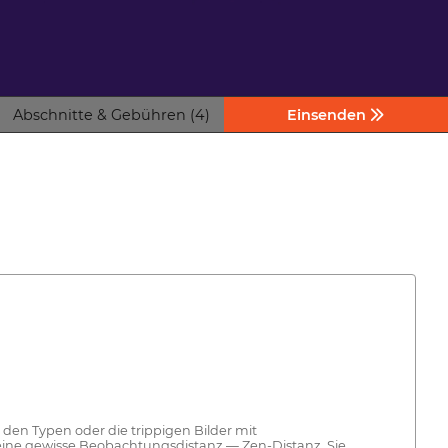
Abschnitte & Gebühren (4)
Einsenden
den Typen oder die trippigen Bilder mit
 eine gewisse Beobachtungsdistanz — Zen-Distanz. Sie