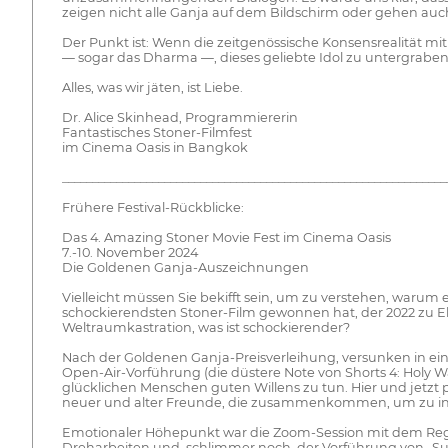
zeigen nicht alle Ganja auf dem Bildschirm oder gehen auch
Der Punkt ist: Wenn die zeitgenössische Konsensrealität mi
— sogar das Dharma —, dieses geliebte Idol zu untergraben
Alles, was wir jäten, ist Liebe.
Dr. Alice Skinhead, Programmiererin
Fantastisches Stoner-Filmfest
im Cinema Oasis in Bangkok
________________________________________________________________
Frühere Festival-Rückblicke:
Das 4. Amazing Stoner Movie Fest im Cinema Oasis
7.-10. November 2024
Die Goldenen Ganja-Auszeichnungen
Vielleicht müssen Sie bekifft sein, um zu verstehen, wa
schockierendsten Stoner-Film gewonnen hat, der 2022 zu E
Weltraumkastration, was ist schockierender?
Nach der Goldenen Ganja-Preisverleihung, versunken in ei
Open-Air-Vorführung (die düstere Note von Shorts 4: Holy War
glücklichen Menschen guten Willens zu tun. Hier und jetzt 
neuer und alter Freunde, die zusammenkommen, um zu inspi
Emotionaler Höhepunkt war die Zoom-Session mit dem Regisse
Dreharbeiten und, schlimmer noch, der Vorführung von „S