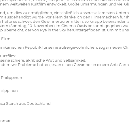
einem weltweiten Kultfilm entwickelt. Große Umarmungen und viel Glü
, um dies zu ermöglichen, einschließlich unseres allerersten Unter
 ausgehändigt wurde. Vor allem danke ich den Filmemachern für Ihre
y hatte es schwer, den Gewinner zu ermitteln, so knapp beieinander
ie gestern (Sonntag, 10. November) im Cinema Oasis bekannt gegeben 
Hip überreicht, der von Pye in the Sky heruntergeflogen ist, um mit 
-Film:
ominikanischen Republik für seine außergewöhnlichen, sogar neuen 
Kurzfilm:
 seine schiere, akribische Wut und Seltsamkeit.
hdem wir Probleme hatten, es an einen Gewinner in einem Anti-Cann
 Philippinen
hilippinen
uca Storch aus Deutschland
yanmar