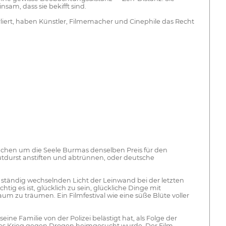
sam, dass sie bekifft sind.
rliert, haben Künstler, Filmemacher und Cinephile das Recht
nchen um die Seele Burmas denselben Preis für den
tdurst anstiften und abtrünnen, oder deutsche
tändig wechselnden Licht der Leinwand bei der letzten
tig es ist, glücklich zu sein, glückliche Dinge mit
m zu träumen. Ein Filmfestival wie eine süße Blüte voller
e Familie von der Polizei belästigt hat, als Folge der
tes Krieg gegen Drogen heimgesucht wurde. Der Film