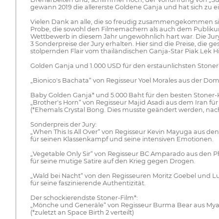
gewann 2019 die allererste Goldene Ganja und hat sich zu 
Vielen Dank an alle, die so freudig zusammengekommen sind
Probe, die sowohl den Filmemachern als auch dem Publikum
Wettbewerb in diesem Jahr ungewöhnlich hart war. Die Jur
3 Sonderpreise der Jury erhalten. Hier sind die Preise, d
stolpernden Flair vom thailändischen Ganja-Star Piak Lek 
Golden Ganja und 1.000 USD für den erstaunlichsten Stoner
„Bionico's Bachata“ von Regisseur Yoel Morales aus der D
Baby Golden Ganja* und 5.000 Baht für den besten Stoner-
„Brother's Horn“ von Regisseur Majid Asadi aus dem Iran für
(*Ehemals Crystal Bong. Dies musste geändert werden, nac
Sonderpreis der Jury:
„When This Is All Over“ von Regisseur Kevin Mayuga aus den
für seinen Klassenkampf und seine intensiven Emotionen.
„Vegetable Only Sir“ von Regisseur BC Amparado aus den P
für seine mutige Satire auf den Krieg gegen Drogen.
„Wald bei Nacht“ von den Regisseuren Moritz Goebel und L
für seine faszinierende Authentizität.
Der schockierendste Stoner-Film*:
„Mönche und Generäle“ von Regisseur Burma Bear aus M
(*zuletzt an Space Birth 2 verteilt)