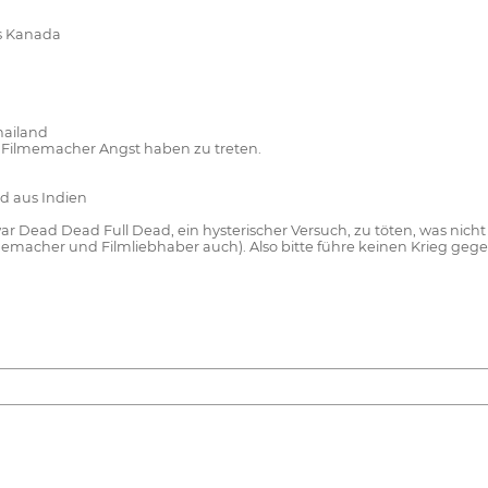
us Kanada
hailand
he Filmemacher Angst haben zu treten.
d aus Indien
war Dead Dead Full Dead, ein hysterischer Versuch, zu töten, was nich
lmemacher und Filmliebhaber auch). Also bitte führe keinen Krieg gege