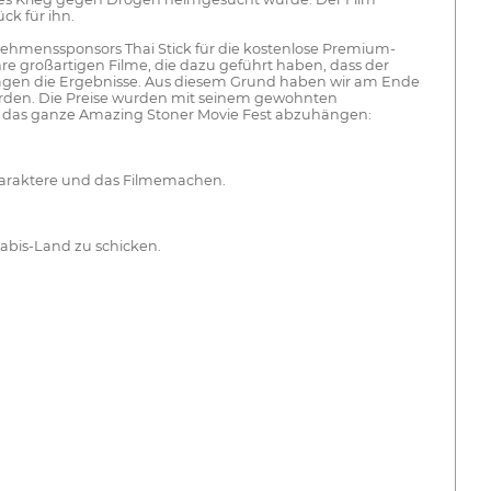
ck für ihn.
nehmenssponsors Thai Stick für die kostenlose Premium-
 großartigen Filme, die dazu geführt haben, dass der
 lagen die Ergebnisse. Aus diesem Grund haben wir am Ende
wurden. Die Preise wurden mit seinem gewohnten
uns das ganze Amazing Stoner Movie Fest abzuhängen:
Charaktere und das Filmemachen.
abis-Land zu schicken.