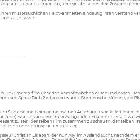
 nur auf Unkrautkulturen ein, aber sie alle haben den Zustand gemein
t ihren missbräuchlichen Halbwahrheiten eindeutig ihren Verstand ve
 und zu zerstören.
_____________
rum ein Dokumentarfilm über den Kampf zwischen guten und bösen Mö
hren von Space Birth 2 erfunden wurde. Burmesische Mönche, die Blu
nem Sitzsack und beim gemeinsamen Anschauen von Kifferfilmen im s
 Zone), war ich von dieser überwältigenden Erkenntnis erfüllt: wie wich
präsent zu sein, denselben Film zusammen zu schauen, denselben Trau
rieren und sich inspirieren zu lassen.
ur Christian Linaban, der nun Asyl im Ausland sucht, nachdem er sein
uperPsychoCebu“, einem „Drogenfilm“ in einem Land, das von Duter