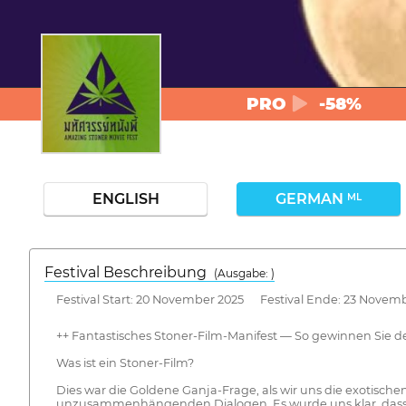
PRO
-58%
ENGLISH
GERMAN
ML
Festival Beschreibung
(Ausgabe: )
Festival Start: 20 November 2025 Festival Ende: 23 Novem
++ Fantastisches Stoner-Film-Manifest — So gewinnen Sie d
Was ist ein Stoner-Film?
Dies war die Goldene Ganja-Frage, als wir uns die exotisch
unzusammenhängenden Dialogen. Es wurde uns klar, dass das