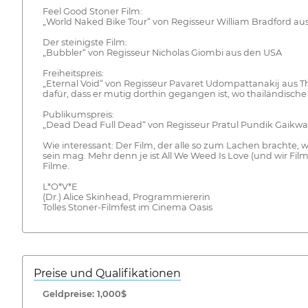
Feel Good Stoner Film:
„World Naked Bike Tour“ von Regisseur William Bradford a
Der steinigste Film:
„Bubbler“ von Regisseur Nicholas Giombi aus den USA
Freiheitspreis:
„Eternal Void“ von Regisseur Pavaret Udompattanakij aus T
dafür, dass er mutig dorthin gegangen ist, wo thailändisc
Publikumspreis:
„Dead Dead Full Dead“ von Regisseur Pratul Pundik Gaikwa
Wie interessant: Der Film, der alle so zum Lachen brachte, 
sein mag. Mehr denn je ist All We Weed Is Love (und wir Fi
Filme.
L*O*V*E
(Dr.) Alice Skinhead, Programmiererin
Tolles Stoner-Filmfest im Cinema Oasis
Preise und Qualifikationen
Geldpreise: 1,000$