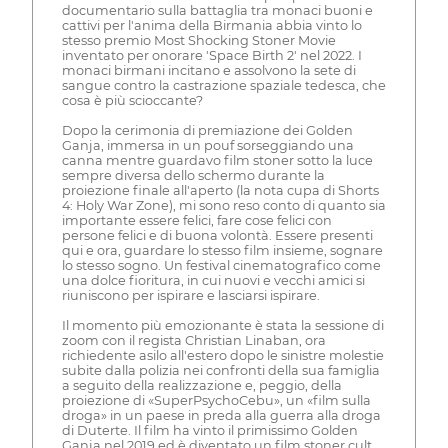
documentario sulla battaglia tra monaci buoni e
cattivi per l'anima della Birmania abbia vinto lo
stesso premio Most Shocking Stoner Movie
inventato per onorare 'Space Birth 2' nel 2022. I
monaci birmani incitano e assolvono la sete di
sangue contro la castrazione spaziale tedesca, che
cosa è più scioccante?
Dopo la cerimonia di premiazione dei Golden
Ganja, immersa in un pouf sorseggiando una
canna mentre guardavo film stoner sotto la luce
sempre diversa dello schermo durante la
proiezione finale all'aperto (la nota cupa di Shorts
4: Holy War Zone), mi sono reso conto di quanto sia
importante essere felici, fare cose felici con
persone felici e di buona volontà. Essere presenti
qui e ora, guardare lo stesso film insieme, sognare
lo stesso sogno. Un festival cinematografico come
una dolce fioritura, in cui nuovi e vecchi amici si
riuniscono per ispirare e lasciarsi ispirare.
Il momento più emozionante è stata la sessione di
zoom con il regista Christian Linaban, ora
richiedente asilo all'estero dopo le sinistre molestie
subite dalla polizia nei confronti della sua famiglia
a seguito della realizzazione e, peggio, della
proiezione di «SuperPsychoCebu», un «film sulla
droga» in un paese in preda alla guerra alla droga
di Duterte. Il film ha vinto il primissimo Golden
Ganja nel 2019 ed è diventato un film stoner cult