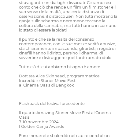
stravaganti con dialoghi dissociati. Ci siamo resi
conto che ciò che rende un film un film stoner è il
suo senso della realtà, una certa distanza di
osservazione: il distacco Zen. Non tutti mostrano la
ganja sullo schermo e nemmeno toccano la
cultura della cannabis, ma tutti hanno in comune
lo stato di essere lapidati.
Il punto è che se la realtà del consenso
contemporaneo, con le sue mezze verità abusive,
sta chiaramente impazzendo, gli artisti, i registi e i
cinefili hanno il diritto, persino il dharma, di
sovvertire e distruggere quel tanto amato idolo.
Tutto ciò di cui abbiamo bisogno è amore.
Dott.ssa Alice Skinhead, programmatrice
Incredibile Stoner Movie Fest
al Cinema Oasis di Bangkok
________________________________________________________________
Flashback del festival precedente:
Il quarto Amazing Stoner Movie Fest al Cinema
Oasis
7-10 novembre 2024
I Golden Ganja Awards
Forse rimarrete sbalorditi nel capire perché un