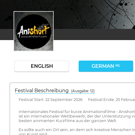
ENGLISH
GERMAN
ML
Festival Beschreibung
(Ausgabe: 12)
Festival Start: 22 September 2026 Festival Ende: 25 Februa
Internationales Festival für kurze Animationsfilme - Anishort
ist ein internationaler Wettbewerb, der der Unterstützung
besten animierten Kurzfilme aus der ganzen Welt.
Es sollte auch ein Ort sein, an dem sich kreative Menschen t
von Kunst sind.