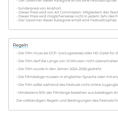
- Der Gewinner dieser Kategorie erhält eine Festivaltrophäe
• Sonderpreis von Anishort
- Dieser Preis wird von Art Commission, Mitgliedern des Team
- Dieser Preis wird möglicherweise nicht in jedem Jahr des Fe
- Der Gewinner dieser Kategorie erhält eine Festivaltrophäe
Regeln
• Der Film muss als DCP- (vorzugsweise) oder HD-Datei für d
• Der Film darf die Länge von 10 Minuten nicht überschreite
• Der Film wurde in den Jahren 2024-2026 gedreht
• Die Filmdialoge müssen in englischer Sprache oder mit eng
• Der Film sollte während des Festivals nicht online zugängli
• Mindestens 50% der Filmlänge bestehen aus beliebigen A
Die vollständigen Regeln und Bedingungen des Festivals f