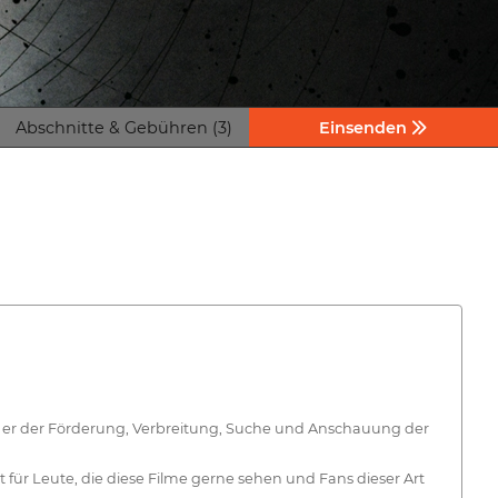
Abschnitte & Gebühren (3)
Einsenden
nt er der Förderung, Verbreitung, Suche und Anschauung der
t für Leute, die diese Filme gerne sehen und Fans dieser Art