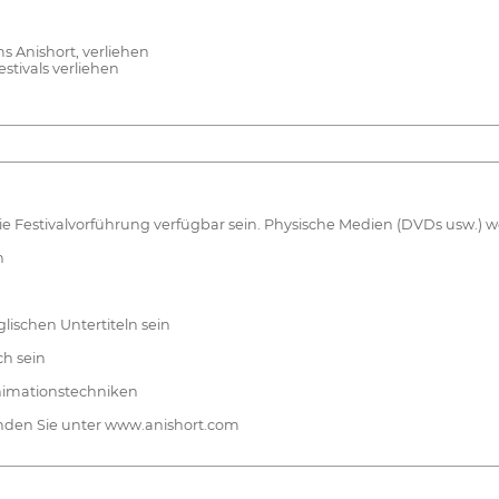
s Anishort, verliehen
stivals verliehen
ie Festivalvorführung verfügbar sein. Physische Medien (DVDs usw.) w
n
lischen Untertiteln sein
ch sein
nimationstechniken
inden Sie unter www.anishort.com