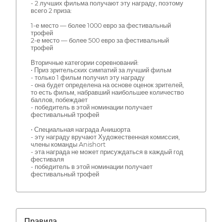
- 2 лучших фильма получают эту награду, поэтому
всего 2 приза:
1-е место — более 1000 евро за фестивальный
трофей
2-е место — более 500 евро за фестивальный
трофей
Вторичные категории соревнований:
• Приз зрительских симпатий за лучший фильм
- только 1 фильм получил эту награду
- она будет определена на основе оценок зрителей,
то есть фильм, набравший наибольшее количество
баллов, побеждает
- победитель в этой номинации получает
фестивальный трофей
• Специальная награда Анишорта
- эту награду вручают Художественная комиссия,
члены команды Anishort
- эта награда не может присуждаться в каждый год
фестиваля
- победитель в этой номинации получает
фестивальный трофей
Правила