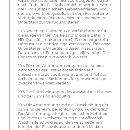
wird diese Materialien nicht zurückgeben, da sie
nach Ende des Festivals vernichtet werden. Wenn
der Film auf spanischem Gebiet vertrieben wird,
muss die Vertriebsgesellschaft dem Festival eine
Vorführkopie in Originalversion mit spanischen
Untertiteln zur Verfügung stellen.
10.3 Screening-Formate. Die Vorführformate für
die ausgewählten Werke sind: Digitale Datei in
HD-Qualität (.mov oder .mp4). Die bereitgestellte
Datei muss die endgültige Version des Films ohne
Untertitel sein. Untertitel müssen in separaten
Dateien im.srt-Format bereitgestellt werden. Die
Codecs müssen h.264 oder h.265 sein.
10.4 Für den Wettbewerb eingereichte Kopien
werden von der Festivalorganisation auf
unbestimmte Zeit aufbewahrt und sind Teil des
Archivmaterials. Sie können für gemeinnützige
Zwecke verwendet werden.
10.5 Die Entscheidungen des Auswahlausschusses
und der Jury sind endgültig.
10.6 Die Abstimmung und die Entscheidung der
Jury sind geheim, persönlich und unwiderruflich.
Die Abstimmung erfolgt mit einfacher Mehrheit
und ist bis zur Preisverleihung nicht öffentlich.
Anschließend wird es auf den verschiedenen
Kanälen des Festivals und in anderen Medien