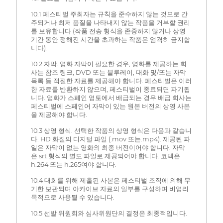
10.1 페스티벌 주최자는 규칙을 준수하지 않는 것으로 간
주되거나 최저 품질을 나타내지 않는 작품을 거부할 권리
를 보유합니다 (작품 전송 형식을 존중하지 않거나 상영
기간 동안 정해진 시간을 초과하는 작품은 엄격히 금지합
니다).
10.2 자막. 영화 자막이 필요한 경우, 영화를 제공하는 회
사는 참조 링크, DVD 또는 블루레이, 대화 및/또는 자막
목록 등 적절한 자료를 제공해야 합니다. 페스티벌은 이러
한 자료를 반환하지 않으며, 페스티벌이 종료되면 파기됩
니다. 영화가 스페인 영토에서 배급되는 경우 배급 회사는
페스티벌에 스페인어 자막이 있는 원본 버전의 상영 사본
을 제공해야 합니다.
10.3 상영 형식. 선택한 작품의 상영 형식은 다음과 같습니
다. HD 화질의 디지털 파일 (.mov 또는.mp4). 제공된 파
일은 자막이 없는 영화의 최종 버전이어야 합니다. 자막
은.srt 형식의 별도 파일로 제공되어야 합니다. 코덱은
h.264 또는 h.265여야 합니다.
10.4 대회를 위해 제출된 사본은 페스티벌 조직에 의해 무
기한 보관되며 아카이브 자료의 일부를 구성하며 비영리
목적으로 사용될 수 있습니다.
10.5 선발 위원회와 심사위원단의 결정은 최종적입니다.