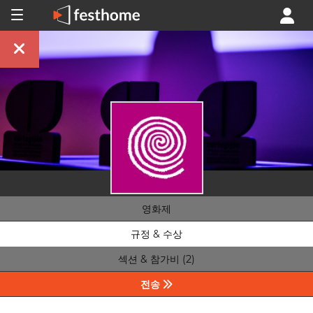
영화제
규정 & 수상
섹션 & 참가비 (2)
전송