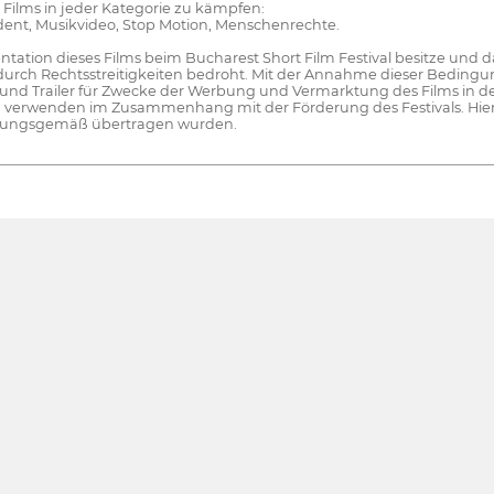
ilms in jeder Kategorie zu kämpfen:
ent, Musikvideo, Stop Motion, Menschenrechte.
sentation dieses Films beim Bucharest Short Film Festival besitze und
r durch Rechtsstreitigkeiten bedroht. Mit der Annahme dieser Bedingu
r und Trailer für Zwecke der Werbung und Vermarktung des Films in 
zu verwenden im Zusammenhang mit der Förderung des Festivals. Hier
 ordnungsgemäß übertragen wurden.