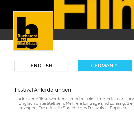
ENGLISH
GERMAN
ML
Festival Anforderungen
Alle Genrefilme werden akzeptiert. Die Filmproduktion kan
Englisch untertitelt sein. Mehrere Einträge sind zulässig. 
anzeigen. Die offizielle Sprache des Festivals ist Englisch.