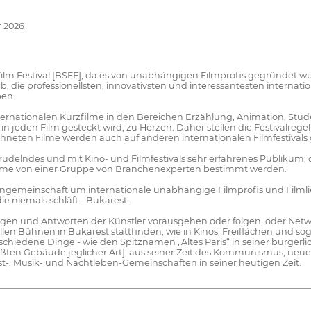
r 2026
Film Festival [BSFF], da es von unabhängigen Filmprofis gegründet w
f ab, die professionellsten, innovativsten und interessantesten intern
ben.
 internationalen Kurzfilme in den Bereichen Erzählung, Animation, S
 jeden Film gesteckt wird, zu Herzen. Daher stellen die Festivalregel
hneten Filme werden auch auf anderen internationalen Filmfestivals 
prudelndes und mit Kino- und Filmfestivals sehr erfahrenes Publikum
ilme von einer Gruppe von Branchenexperten bestimmt werden.
sengemeinschaft um internationale unabhängige Filmprofis und Filmli
e niemals schläft - Bukarest.
agen und Antworten der Künstler vorausgehen oder folgen, oder Netw
len Bühnen in Bukarest stattfinden, wie in Kinos, Freiflächen und 
rschiedene Dinge - wie den Spitznamen „Altes Paris“ in seiner bürge
ten Gebäude jeglicher Art], aus seiner Zeit des Kommunismus, neue A
, Musik- und Nachtleben-Gemeinschaften in seiner heutigen Zeit.