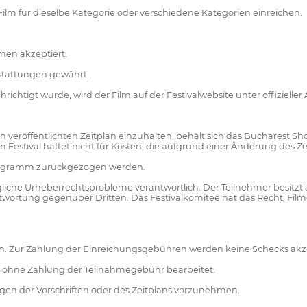
Film für dieselbe Kategorie oder verschiedene Kategorien einreichen.
men akzeptiert.
rstattungen gewährt.
tigt wurde, wird der Film auf der Festivalwebsite unter offizieller
ffentlichten Zeitplan einzuhalten, behält sich das Bucharest Short 
estival haftet nicht für Kosten, die aufgrund einer Änderung des Z
programm zurückgezogen werden.
mögliche Urheberrechtsprobleme verantwortlich. Der Teilnehmer besit
ortung gegenüber Dritten. Das Festivalkomitee hat das Recht, Filme
n an. Zur Zahlung der Einreichungsgebühren werden keine Schecks akze
cht ohne Zahlung der Teilnahmegebühr bearbeitet.
ngen der Vorschriften oder des Zeitplans vorzunehmen.