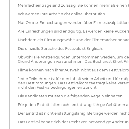
Mehrfacheinträge sind zulässig. Sie können mehr als einen 
Wir werden Ihre Arbeit nicht online überprüfen.
Nur Online-Einreichungen werden über Filmfestivalplattfor
Alle Einreichungen sind endgültig. Es werden keine Rücke
Nachdem ein Film ausgewählt und der Filmemacher benachrich
Die offizielle Sprache des Festivals ist Englisch.
Obwohl alle Anstrengungen unternommen werden, um den verö
Grund Änderungen vorzunehmen. Das Bucharest Short Film F
Filme können nach ihrer Auswahl nicht aus dem Festival
Jeder Teilnehmer ist für den Inhalt seiner Arbeit und für 
den Bestimmungen. Das Festivalkomitee trägt keine Verantw
nicht den Festivalbedingungen entspricht.
Die Kandidaten müssen die folgenden Regeln einhalten:
Für jeden Eintritt fallen nicht erstattungsfähige Gebühre
Der Eintritt ist nicht erstattungsfähig. Beiträge werden ni
Das Festival behält sich das Recht vor, notwendige Änderu