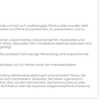
urde und sich auf unabhängige Filmkünstler aus aller Welt
ationalen Kurzfilme anzuerkennen, zu präsentieren und zu
tudenten, Experimental, Dokumentarfilm, Musikvideo und
n sicher, dass jeder Film mindestens zweimal rezensiert und
gezeigt.
, das qualitativ hochwertige Networking und ansprechende
ebhaber auf, im Herzen einer der interessantesten
orking-Nebenveranstaltungen und sicherlich Partys, die
sogar Sommertheatern. Bukarest, Sie haben irgendwann
rlichen Zeit, vor den Jahrzehnten des Kommunismus, oder
rchitektur oder die explosive zeitgenössische Kunstszene,