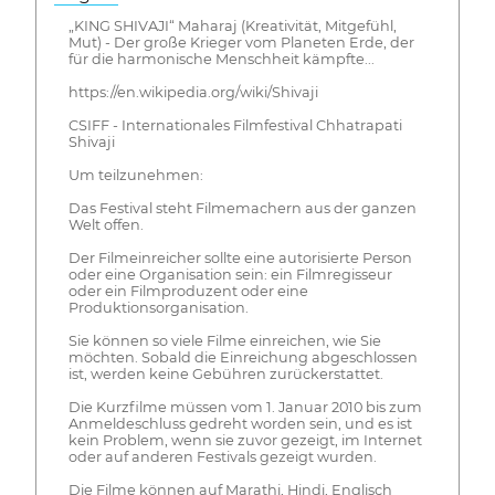
„KING SHIVAJI“ Maharaj (Kreativität, Mitgefühl,
Mut) - Der große Krieger vom Planeten Erde, der
für die harmonische Menschheit kämpfte...
https://en.wikipedia.org/wiki/Shivaji
CSIFF - Internationales Filmfestival Chhatrapati
Shivaji
Um teilzunehmen:
Das Festival steht Filmemachern aus der ganzen
Welt offen.
Der Filmeinreicher sollte eine autorisierte Person
oder eine Organisation sein: ein Filmregisseur
oder ein Filmproduzent oder eine
Produktionsorganisation.
Sie können so viele Filme einreichen, wie Sie
möchten. Sobald die Einreichung abgeschlossen
ist, werden keine Gebühren zurückerstattet.
Die Kurzfilme müssen vom 1. Januar 2010 bis zum
Anmeldeschluss gedreht worden sein, und es ist
kein Problem, wenn sie zuvor gezeigt, im Internet
oder auf anderen Festivals gezeigt wurden.
Die Filme können auf Marathi, Hindi, Englisch