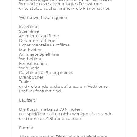
Wir sind ein sozial veranlagtes Festival und
unterstützen daher immer viele Filmemacher.
Wettbewerbskategorien:
Kurzfilme
Spielfilme
Animierte Kurzfilme
Dokumentarfilme
Experimentelle Kurzfilme
Musikvideos
Animierte Spielfilme
Werbefilme
Fernsehserien
Web-Serie
Kurzfilme für Smartphones
Drehbücher
Trailer
und viele andere, die auf unserem Festhome-
Profil aufgeführt sind.
Laufzeit:
Die Kurzfilme bis zu 59 Minuten,
Die Spielfilme sollten nicht weniger als 1 Stunde
und mehr als 4 Stunden dauern
Format:
Alle eingereichten Filme können teilnehmen,