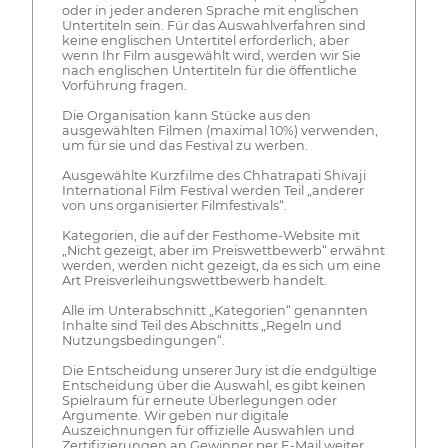
oder in jeder anderen Sprache mit englischen
Untertiteln sein. Für das Auswahlverfahren sind
keine englischen Untertitel erforderlich, aber
wenn Ihr Film ausgewählt wird, werden wir Sie
nach englischen Untertiteln für die öffentliche
Vorführung fragen.
Die Organisation kann Stücke aus den
ausgewählten Filmen (maximal 10%) verwenden,
um für sie und das Festival zu werben.
Ausgewählte Kurzfilme des Chhatrapati Shivaji
International Film Festival werden Teil „anderer
von uns organisierter Filmfestivals“.
Kategorien, die auf der Festhome-Website mit
„Nicht gezeigt, aber im Preiswettbewerb“ erwähnt
werden, werden nicht gezeigt, da es sich um eine
Art Preisverleihungswettbewerb handelt.
Alle im Unterabschnitt „Kategorien“ genannten
Inhalte sind Teil des Abschnitts „Regeln und
Nutzungsbedingungen“.
Die Entscheidung unserer Jury ist die endgültige
Entscheidung über die Auswahl, es gibt keinen
Spielraum für erneute Überlegungen oder
Argumente. Wir geben nur digitale
Auszeichnungen für offizielle Auswahlen und
Zertifizierungen an Gewinner per E-Mail weiter.