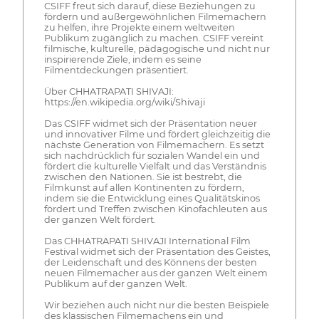
CSIFF freut sich darauf, diese Beziehungen zu
fördern und außergewöhnlichen Filmemachern
zu helfen, ihre Projekte einem weltweiten
Publikum zugänglich zu machen. CSIFF vereint
filmische, kulturelle, pädagogische und nicht nur
inspirierende Ziele, indem es seine
Filmentdeckungen präsentiert.
Über CHHATRAPATI SHIVAJI:
https://en.wikipedia.org/wiki/Shivaji
Das CSIFF widmet sich der Präsentation neuer
und innovativer Filme und fördert gleichzeitig die
nächste Generation von Filmemachern. Es setzt
sich nachdrücklich für sozialen Wandel ein und
fördert die kulturelle Vielfalt und das Verständnis
zwischen den Nationen. Sie ist bestrebt, die
Filmkunst auf allen Kontinenten zu fördern,
indem sie die Entwicklung eines Qualitätskinos
fördert und Treffen zwischen Kinofachleuten aus
der ganzen Welt fördert.
Das CHHATRAPATI SHIVAJI International Film
Festival widmet sich der Präsentation des Geistes,
der Leidenschaft und des Könnens der besten
neuen Filmemacher aus der ganzen Welt einem
Publikum auf der ganzen Welt.
Wir beziehen auch nicht nur die besten Beispiele
des klassischen Filmemachens ein und