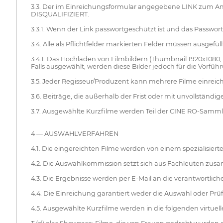
3.3. Der im Einreichungsformular angegebene LINK zum An
DISQUALIFIZIERT.
3.3.1. Wenn der Link passwortgeschützt ist und das Passwort
3.4. Alle als Pflichtfelder markierten Felder müssen ausgefül
3.4.1. Das Hochladen von Filmbildern (Thumbnail 1920x1080, 
Falls ausgewählt, werden diese Bilder jedoch für die Vorfüh
3.5. Jeder Regisseur/Produzent kann mehrere Filme einreich
3.6. Beiträge, die außerhalb der Frist oder mit unvollständ
3.7. Ausgewählte Kurzfilme werden Teil der CINE RO-Samm
4 — AUSWAHLVERFAHREN
4.1. Die eingereichten Filme werden von einem spezialisier
4.2. Die Auswahlkommission setzt sich aus Fachleuten zusam
4.3. Die Ergebnisse werden per E-Mail an die verantwortlic
4.4. Die Einreichung garantiert weder die Auswahl oder Pr
4.5. Ausgewählte Kurzfilme werden in die folgenden virtuel