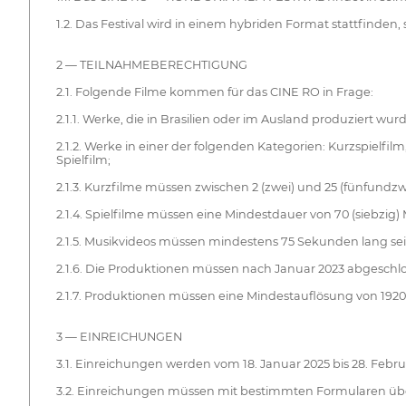
1.2. Das Festival wird in einem hybriden Format stattfinden
2 — TEILNAHMEBERECHTIGUNG
2.1. Folgende Filme kommen für das CINE RO in Frage:
2.1.1. Werke, die in Brasilien oder im Ausland produziert wur
2.1.2. Werke in einer der folgenden Kategorien: Kurzspielf
Spielfilm;
2.1.3. Kurzfilme müssen zwischen 2 (zwei) und 25 (fünfundzwa
2.1.4. Spielfilme müssen eine Mindestdauer von 70 (siebzig
2.1.5. Musikvideos müssen mindestens 75 Sekunden lang sei
2.1.6. Die Produktionen müssen nach Januar 2023 abgeschl
2.1.7. Produktionen müssen eine Mindestauflösung von 1920 
3 — EINREICHUNGEN
3.1. Einreichungen werden vom 18. Januar 2025 bis 28. Fe
3.2. Einreichungen müssen mit bestimmten Formularen übe