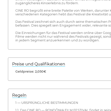
zugänglicheres Kinoerlebnis zu fördern.
CINE RO begrüßt eine breite Palette von Werken, darunter 
verschiedenen Kategorien hebt das Festival die Kreativitä
Das Festival zeichnet sich auch durch seine thematischen 
befassen. Dies spiegelt sein Engagement wider, relevante s
Die Einreichungen für das Festival werden online über Go
Filme werden nicht nur während des Festivals gezeigt, son
in jedem Segment anzuerkennen und zu würdigen.
Preise und Qualifikationen
Geldpreise: 2,050€
Regeln
1 — URSPRÜNGLICHE BESTIMMUNGEN
1.1. Das CINE RO — RONDÔNIA FILM FESTIVAL findet in seine