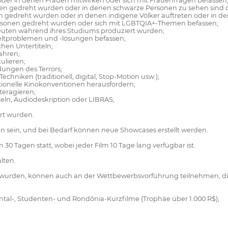
 oder in denen Frauen mitwirken oder sich mit Frauenfragen befassen
en gedreht wurden oder in denen schwarze Personen zu sehen sind o
en gedreht wurden oder in denen indigene Völker auftreten oder in d
Personen gedreht wurden oder sich mit LGBTQIA+-Themen befassen;
euten während ihres Studiums produziert wurden;
eltproblemen und -lösungen befassen;
hen Untertiteln;
ahren;
ulieren;
ungen des Terrors;
niken (traditionell, digital, Stop-Motion usw.);
tionelle Kinokonventionen herausfordern;
teragieren;
eln, Audiodeskription oder LIBRAS;
rt wurden.
en sein, und bei Bedarf können neue Showcases erstellt werden.
 30 Tagen statt, wobei jeder Film 10 Tage lang verfügbar ist.
lten.
hlt wurden, können auch an der Wettbewerbsvorführung teilnehmen, die
tal-, Studenten- und Rondônia-Kurzfilme (Trophäe über 1.000 R$);