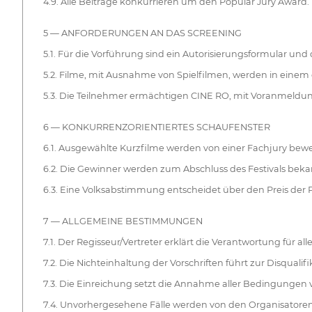
4.9. Alle Beiträge konkurrieren um den Popular Jury Award.
5 — ANFORDERUNGEN AN DAS SCREENING
5.1. Für die Vorführung sind ein Autorisierungsformular und 
5.2. Filme, mit Ausnahme von Spielfilmen, werden in einem
5.3. Die Teilnehmer ermächtigen CINE RO, mit Voranmeldung
6 — KONKURRENZORIENTIERTES SCHAUFENSTER
6.1. Ausgewählte Kurzfilme werden von einer Fachjury bewe
6.2. Die Gewinner werden zum Abschluss des Festivals bek
6.3. Eine Volksabstimmung entscheidet über den Preis der P
7 — ALLGEMEINE BESTIMMUNGEN
7.1. Der Regisseur/Vertreter erklärt die Verantwortung für
7.2. Die Nichteinhaltung der Vorschriften führt zur Disqualifi
7.3. Die Einreichung setzt die Annahme aller Bedingungen 
7.4. Unvorhergesehene Fälle werden von den Organisatoren d