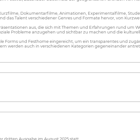
Kurzfilme, Dokumentarfilme, Animationen, Experimentalfilme, Studen
t und das Talent verschiedener Genres und Formate hervor, von Kurzw
Präsentationen aus, die sich mit Themen und Erfahrungen rund um Wei
oziale Probleme anzugehen und sichtbar zu machen und die kulturelle 
ogle Forms und Festhome eingereicht, um ein transparentes und zug
dern werden auch in verschiedenen Kategorien gegeneinander antrete
r dritten Ausgabe im August 2025 statt.