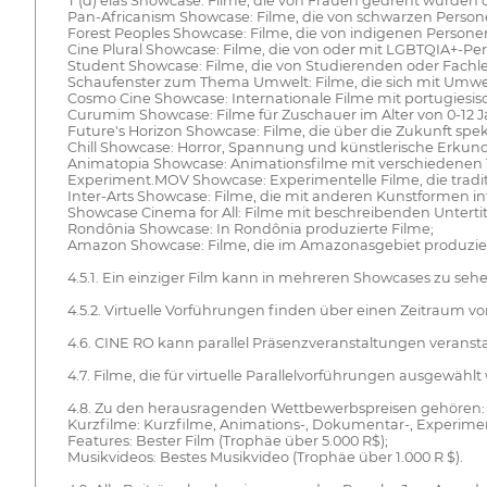
T (d) elas Showcase: Filme, die von Frauen gedreht wurden
Pan-Africanism Showcase: Filme, die von schwarzen Person
Forest Peoples Showcase: Filme, die von indigenen Person
Cine Plural Showcase: Filme, die von oder mit LGBTQIA+-
Student Showcase: Filme, die von Studierenden oder Fachl
Schaufenster zum Thema Umwelt: Filme, die sich mit Umw
Cosmo Cine Showcase: Internationale Filme mit portugiesisc
Curumim Showcase: Filme für Zuschauer im Alter von 0-12 J
Future's Horizon Showcase: Filme, die über die Zukunft spek
Chill Showcase: Horror, Spannung und künstlerische Erkund
Animatopia Showcase: Animationsfilme mit verschiedenen Tech
Experiment.MOV Showcase: Experimentelle Filme, die tradi
Inter-Arts Showcase: Filme, die mit anderen Kunstformen in
Showcase Cinema for All: Filme mit beschreibenden Untertit
Rondônia Showcase: In Rondônia produzierte Filme;
Amazon Showcase: Filme, die im Amazonasgebiet produzie
4.5.1. Ein einziger Film kann in mehreren Showcases zu seh
4.5.2. Virtuelle Vorführungen finden über einen Zeitraum von
4.6. CINE RO kann parallel Präsenzveranstaltungen veransta
4.7. Filme, die für virtuelle Parallelvorführungen ausgewä
4.8. Zu den herausragenden Wettbewerbspreisen gehören:
Kurzfilme: Kurzfilme, Animations-, Dokumentar-, Experimen
Features: Bester Film (Trophäe über 5.000 R$);
Musikvideos: Bestes Musikvideo (Trophäe über 1.000 R $).