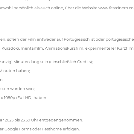
, sowohl persönlich als auch online, über die Website www.festcinero.
den, sofern der Film entweder auf Portugiesisch ist oder portugiesische 
ilm, Kurzdokumentarfilm, Animationskurzfilm, experimenteller Kurzfilm
nzig) Minuten lang sein (einschließlich Credits);
) Minuten haben;
n;
ossen worden sein;
x 1080p (Full HD) haben.
bruar 2025 bis 23:59 Uhr entgegengenommen.
r Google Forms oder Festhome erfolgen.