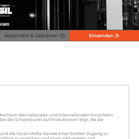
Abschnitte & Gebühren (3)
Einsenden
 Reichtum des nationalen und internationalen Kinos feiert.
bei der Schwerpunkt auf Produktionen liegt, die die
te und die Social-Media-Kanäle einen breiten Zugang zu
dônia zu erreichen und so ein inklusiveres und