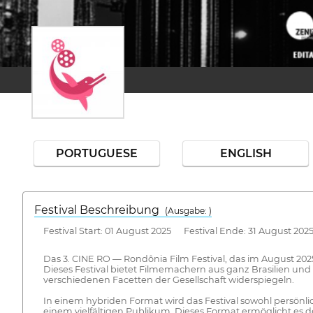
PORTUGUESE
ENGLISH
Festival Beschreibung
(Ausgabe: )
Festival Start: 01 August 2025 Festival Ende: 31 August 202
Das 3. CINE RO — Rondônia Film Festival, das im August 2025 
Dieses Festival bietet Filmemachern aus ganz Brasilien und
verschiedenen Facetten der Gesellschaft widerspiegeln.
In einem hybriden Format wird das Festival sowohl persönlic
einem vielfältigen Publikum. Dieses Format ermöglicht es 