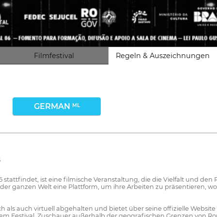
Filmfestival
Regeln & Auszeichnungen
GERMAN
ML
5
stattfindet, ist eine filmische Veranstaltung, die die Vielfalt und den
 der ganzen Welt eine Plattform, um ihre Arbeiten zu präsentieren, wo
h als auch virtuell abgehalten und bietet über seine offizielle Websi
dem Festival, Zuschauer außerhalb der geografischen Grenzen von Ron