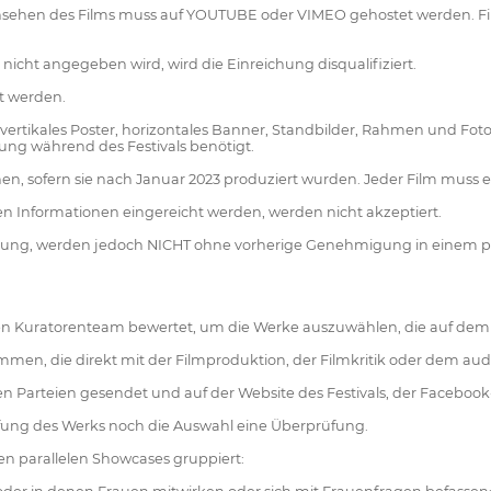
sehen des Films muss auf YOUTUBE oder VIMEO gehostet werden. Fil
 nicht angegeben wird, wird die Einreichung disqualifiziert.
lt werden.
vertikales Poster, horizontales Banner, Standbilder, Rahmen und Foto d
rung während des Festivals benötigt.
en, sofern sie nach Januar 2023 produziert wurden. Jeder Film muss e
igen Informationen eingereicht werden, werden nicht akzeptiert.
lung, werden jedoch NICHT ohne vorherige Genehmigung in einem phy
ten Kuratorenteam bewertet, um die Werke auszuwählen, die auf dem F
men, die direkt mit der Filmproduktion, der Filmkritik oder dem aud
hen Parteien gesendet und auf der Website des Festivals, der Faceboo
üfung des Werks noch die Auswahl eine Überprüfung.
len parallelen Showcases gruppiert: