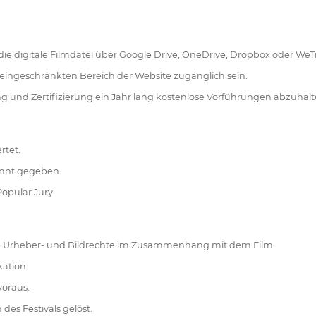
die digitale Filmdatei über Google Drive, OneDrive, Dropbox oder WeTr
 eingeschränkten Bereich der Website zugänglich sein.
 und Zertifizierung ein Jahr lang kostenlose Vorführungen abzuhalt
rtet.
annt gegeben.
opular Jury.
 alle Urheber- und Bildrechte im Zusammenhang mit dem Film.
kation.
voraus.
es Festivals gelöst.