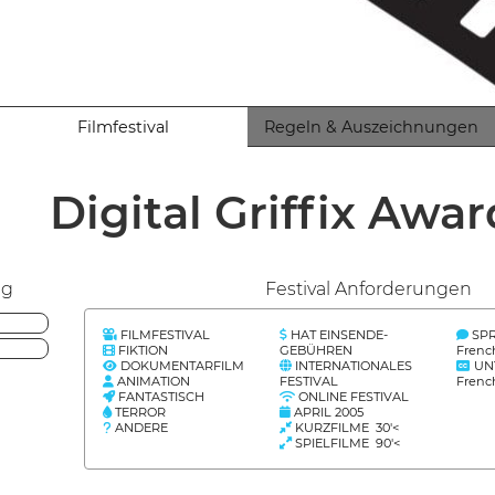
Filmfestival
Regeln & Auszeichnungen
Digital Griffix Awa
ng
Festival Anforderungen
FILMFESTIVAL
HAT EINSENDE-
SP
FIKTION
GEBÜHREN
Frenc
DOKUMENTARFILM
INTERNATIONALES
UN
ANIMATION
FESTIVAL
Frenc
FANTASTISCH
ONLINE FESTIVAL
TERROR
APRIL 2005
ANDERE
KURZFILME 30'<
SPIELFILME 90'<