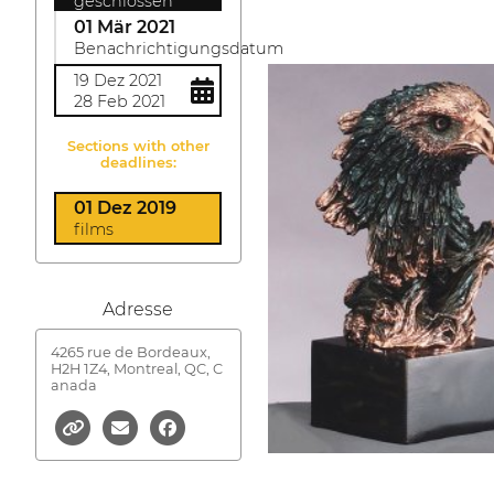
geschlossen
01 Mär 2021
Benachrichtigungsdatum
19 Dez 2021
28 Feb 2021
Sections with other
deadlines:
01 Dez 2019
films
Adresse
4265 rue de Bordeaux,
H2H 1Z4, Montreal, QC, C
anada