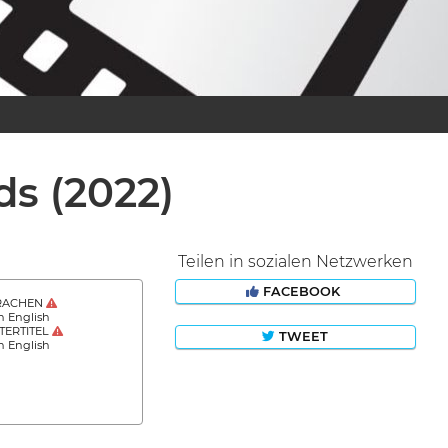
rds
(2022)
Teilen in sozialen Netzwerken
FACEBOOK
RACHEN
h English
TERTITEL
TWEET
h English