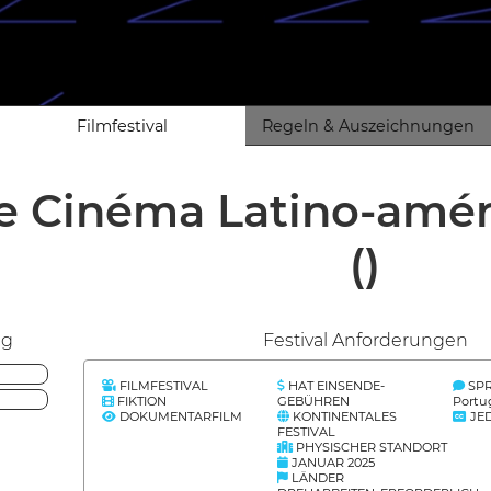
Filmfestival
Regeln & Auszeichnungen
de Cinéma Latino-amér
()
ng
Festival Anforderungen
FILMFESTIVAL
HAT EINSENDE-
SP
FIKTION
GEBÜHREN
Portu
DOKUMENTARFILM
KONTINENTALES
JE
FESTIVAL
PHYSISCHER STANDORT
JANUAR 2025
LÄNDER