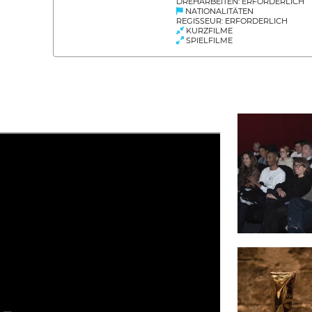
DREHARBEITEN: ERFORDERLICH
NATIONALITÄTEN
REGISSEUR: ERFORDERLICH
KURZFILME
SPIELFILME