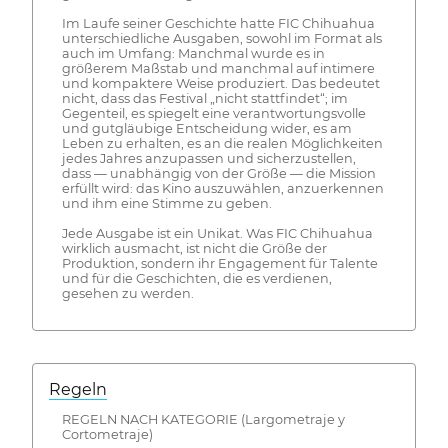
Im Laufe seiner Geschichte hatte FIC Chihuahua
unterschiedliche Ausgaben, sowohl im Format als
auch im Umfang: Manchmal wurde es in
größerem Maßstab und manchmal auf intimere
und kompaktere Weise produziert. Das bedeutet
nicht, dass das Festival „nicht stattfindet“; im
Gegenteil, es spiegelt eine verantwortungsvolle
und gutgläubige Entscheidung wider, es am
Leben zu erhalten, es an die realen Möglichkeiten
jedes Jahres anzupassen und sicherzustellen,
dass — unabhängig von der Größe — die Mission
erfüllt wird: das Kino auszuwählen, anzuerkennen
und ihm eine Stimme zu geben.
Jede Ausgabe ist ein Unikat. Was FIC Chihuahua
wirklich ausmacht, ist nicht die Größe der
Produktion, sondern ihr Engagement für Talente
und für die Geschichten, die es verdienen,
gesehen zu werden.
Regeln
REGELN NACH KATEGORIE (Largometraje y
Cortometraje)