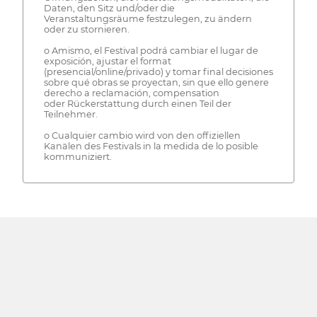
Daten, den Sitz und/oder die
Veranstaltungsräume festzulegen, zu ändern
oder zu stornieren.
o Amismo, el Festival podrá cambiar el lugar de
exposición, ajustar el format
(presencial/online/privado) y tomar final decisiones
sobre qué obras se proyectan, sin que ello genere
derecho a reclamación, compensation
oder Rückerstattung durch einen Teil der
Teilnehmer.
o Cualquier cambio wird von den offiziellen
Kanälen des Festivals in la medida de lo posible
kommuniziert.