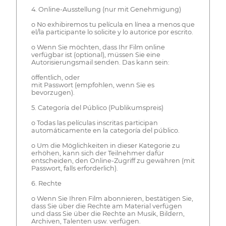
4. Online-Ausstellung (nur mit Genehmigung)
o No exhibiremos tu película en línea a menos que
el/la participante lo solicite y lo autorice por escrito.
o Wenn Sie möchten, dass Ihr Film online
verfügbar ist (optional), müssen Sie eine
Autorisierungsmail senden. Das kann sein:
öffentlich, oder
mit Passwort (empfohlen, wenn Sie es
bevorzugen).
5. Categoría del Público (Publikumspreis)
o Todas las películas inscritas participan
automáticamente en la categoría del público.
o Um die Möglichkeiten in dieser Kategorie zu
erhöhen, kann sich der Teilnehmer dafür
entscheiden, den Online-Zugriff zu gewähren (mit
Passwort, falls erforderlich).
6. Rechte
o Wenn Sie Ihren Film abonnieren, bestätigen Sie,
dass Sie über die Rechte am Material verfügen
und dass Sie über die Rechte an Musik, Bildern,
Archiven, Talenten usw. verfügen.