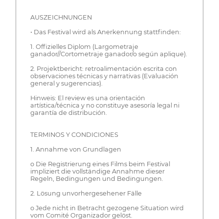
AUSZEICHNUNGEN
• Das Festival wird als Anerkennung stattfinden:
1. Offizielles Diplom (Largometraje
ganador//Cortometraje ganador/o según aplique).
2. Projektbericht: retroalimentación escrita con
observaciones técnicas y narrativas (Evaluación
general y sugerencias).
Hinweis: El review es una orientación
artística/técnica y no constituye asesoría legal ni
garantía de distribución.
TERMINOS Y CONDICIONES
1. Annahme von Grundlagen
o Die Registrierung eines Films beim Festival
impliziert die vollständige Annahme dieser
Regeln, Bedingungen und Bedingungen.
2. Lösung unvorhergesehener Fälle
o Jede nicht in Betracht gezogene Situation wird
vom Comité Organizador gelöst.