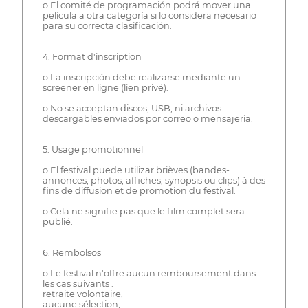
o El comité de programación podrá mover una
película a otra categoría si lo considera necesario
para su correcta clasificación.
4. Format d'inscription
o La inscripción debe realizarse mediante un
screener en ligne (lien privé).
o No se acceptan discos, USB, ni archivos
descargables enviados por correo o mensajería.
5. Usage promotionnel
o El festival puede utilizar brièves (bandes-
annonces, photos, affiches, synopsis ou clips) à des
fins de diffusion et de promotion du festival.
o Cela ne signifie pas que le film complet sera
publié.
6. Rembolsos
o Le festival n'offre aucun remboursement dans
les cas suivants :
retraite volontaire,
aucune sélection,