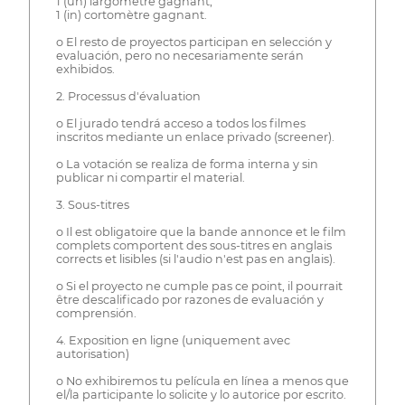
1 (un) largomètre gagnant,
1 (in) cortomètre gagnant.
o El resto de proyectos participan en selección y
evaluación, pero no necesariamente serán
exhibidos.
2. Processus d'évaluation
o El jurado tendrá acceso a todos los filmes
inscritos mediante un enlace privado (screener).
o La votación se realiza de forma interna y sin
publicar ni compartir el material.
3. Sous-titres
o Il est obligatoire que la bande annonce et le film
complets comportent des sous-titres en anglais
corrects et lisibles (si l'audio n'est pas en anglais).
o Si el proyecto ne cumple pas ce point, il pourrait
être descalificado por razones de evaluación y
comprensión.
4. Exposition en ligne (uniquement avec
autorisation)
o No exhibiremos tu película en línea a menos que
el/la participante lo solicite y lo autorice por escrito.