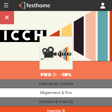
PRO
-18%
Festival de cinéma
Règlement & Prix
Sections & Frais (2)
Inscrire