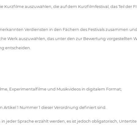
ie Kurzfilme auszuwählen, die auf dem Kurzfilmfestival, das Teil der FII
t anerkannten Verdiensten in den Fächern des Festivals zusammen und
ilmische Werk auszuwählen, das unter den zur Bewertung vorgestellten
ng entscheiden.
ilme, Experimentalfilme und Musikvideos in digitalem Format;
 Artikel 1 Nummer 1 dieser Verordnung definiert sind.
n jeder Sprache erzählt werden, es ist jedoch obligatorisch, Unterti