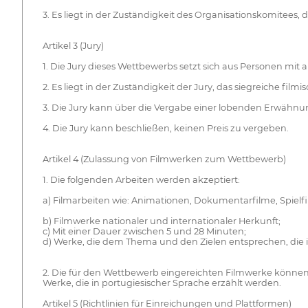
3. Es liegt in der Zuständigkeit des Organisationskomitees, d
Artikel 3 (Jury)
1. Die Jury dieses Wettbewerbs setzt sich aus Personen mi
2. Es liegt in der Zuständigkeit der Jury, das siegreiche f
3. Die Jury kann über die Vergabe einer lobenden Erwähnu
4. Die Jury kann beschließen, keinen Preis zu vergeben.
Artikel 4 (Zulassung von Filmwerken zum Wettbewerb)
1. Die folgenden Arbeiten werden akzeptiert:
a) Filmarbeiten wie: Animationen, Dokumentarfilme, Spielf
b) Filmwerke nationaler und internationaler Herkunft;
c) Mit einer Dauer zwischen 5 und 28 Minuten;
d) Werke, die dem Thema und den Zielen entsprechen, die in
2. Die für den Wettbewerb eingereichten Filmwerke können i
Werke, die in portugiesischer Sprache erzählt werden.
Artikel 5 (Richtlinien für Einreichungen und Plattformen)