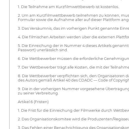
1. Die Teilnahme am Kurzfilmwettbewerb ist kostenlos.
2. Um am Kurzfilmwettbewerb teilnehmen zu können, muss ein
Formular sowie die Aufnahme aller auf dieser Plattform an
3. Das Versäumnis, das im vorherigen Punkt genannte Einre
4. Die filmischen Arbeiten werden über die externen Platt
5. Die Einreichung der in Nummer 4 dieses Artikels genann
Passwort) unerlässlich sind.
6. Die Wettbewerber müssen die erforderliche Genehmigun
7. Der Wettbewerber trägt alle Kosten, die mit der Teilna
8. Die Wettbewerber verpflichten sich, den Organisatoren da
des Autors gemäß Artikel 40 des CDADC — Code of Copyright
9. Die in der vorherigen Nummer vorgesehene Übertragung be
zu seiner Verbreitung.
Artikel 6 (Fristen)
1. Die Frist für die Einreichung der Filmwerke durch Wettbe
2. Das Organisationskomitee wird die Produzenten/Regisseu
3. Das Fehlen einer Benachrichtigung des Organisationskom