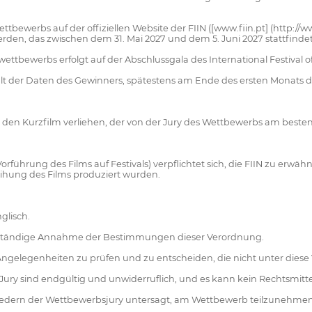
bewerbs auf der offiziellen Website der FIIN ([www.fiin.pt] (http://www
den, das zwischen dem 31. Mai 2027 und dem 5. Juni 2027 stattfindet
ttbewerbs erfolgt auf der Abschlussgala des International Festival of
alt der Daten des Gewinners, spätestens am Ende des ersten Monats d
 an den Kurzfilm verliehen, der von der Jury des Wettbewerbs am best
rführung des Films auf Festivals) verpflichtet sich, die FIIN zu erwä
ihung des Films produziert wurden.
glisch.
llständige Annahme der Bestimmungen dieser Verordnung.
 Angelegenheiten zu prüfen und zu entscheiden, die nicht unter diese
ury sind endgültig und unwiderruflich, und es kann kein Rechtsmitte
itgliedern der Wettbewerbsjury untersagt, am Wettbewerb teilzunehmen