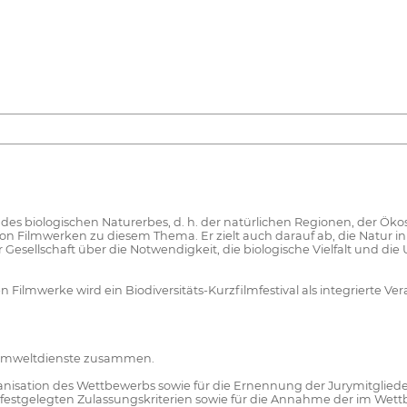
g des biologischen Naturerbes, d. h. der natürlichen Regionen, der Ö
von Filmwerken zu diesem Thema. Er zielt auch darauf ab, die Natur 
 Gesellschaft über die Notwendigkeit, die biologische Vielfalt und di
Filmwerke wird ein Biodiversitäts-Kurzfilmfestival als integrierte Ver
er Umweltdienste zusammen.
nisation des Wettbewerbs sowie für die Ernennung der Jurymitglieder v
 festgelegten Zulassungskriterien sowie für die Annahme der im Wett