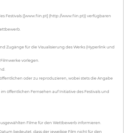
estivals ([www.fiin.pt] (http://www.fiin.pt)) verfügbaren
Wettbewerb.
nd Zugänge für die Visualisierung des Werks (Hyperlink und
Filmwerke vorlegen.
nd.
röffentlichen oder zu reproduzieren, wobei stets die Angabe
 öffentlichen Fernsehen auf Initiative des Festivals und
 ausgewählten Filme für den Wettbewerb informieren.
tum bedeutet, dass der jeweilige Film nicht für den