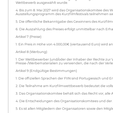
Wettbewerb ausgewählt wurde.
4. Bis zum 8. Mai 2027 wird das Organisationskomitee des Wett
Ausstellungsprogramm des Kurzfilmfestivals teilnehmen wer
5. Die öffentliche Bekanntgabe des Gewinners des Kurzfilmwe
6. Die Auszahlung des Preises erfolgt unmittelbar nach Erh
Artikel 7 (Preise)
1. Ein Preis in Höhe von 4.000,00€ (viertausend Euro) wird
Artikel 8 (Werbung)
1. Der Wettbewerber (und/oder der Inhaber der Rechte zur Vo
Presse-/Werbematerialien zu verwenden, die nach der Verle
Artikel 9 (Endgültige Bestimmungen)
1. Die offiziellen Sprachen der FIIN sind Portugiesisch und En
2. Die Teilnahme am Kurzfilmwettbewerb bedeutet die vo
3. Das Organisationskomitee behält sich das Recht vor, alle
4. Die Entscheidungen des Organisationskomitees und der J
5. Es ist allen Mitgliedern der Organisatoren sowie den M