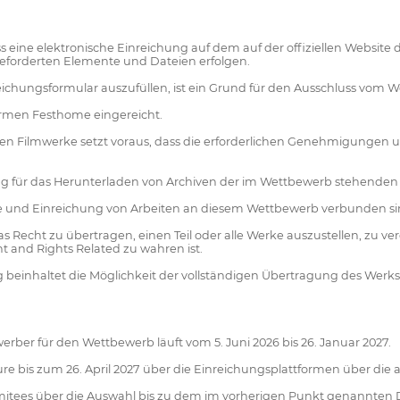
e elektronische Einreichung auf dem auf der offiziellen Website des F
geforderten Elemente und Dateien erfolgen.
ichungsformular auszufüllen, ist ein Grund für den Ausschluss vom 
formen Festhome eingereicht.
ten Filmwerke setzt voraus, dass die erforderlichen Genehmigungen u
g für das Herunterladen von Archiven der im Wettbewerb stehenden 
hme und Einreichung von Arbeiten an diesem Wettbewerb verbunden si
s Recht zu übertragen, einen Teil oder alle Werke auszustellen, zu ve
 and Rights Related zu wahren ist.
inhaltet die Möglichkeit der vollständigen Übertragung des Werks im
werber für den Wettbewerb läuft vom 5. Juni 2026 bis 26. Januar 2027.
re bis zum 26. April 2027 über die Einreichungsplattformen über die
itees über die Auswahl bis zu dem im vorherigen Punkt genannten Da