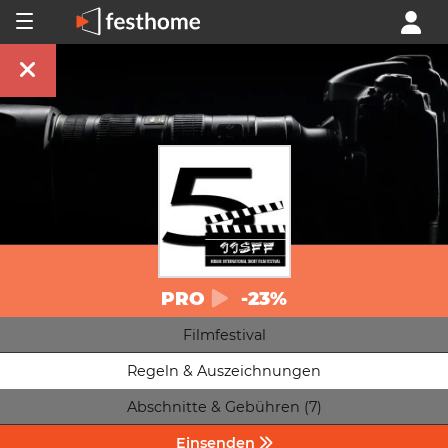
PRO
-23%
Filmfestival
Regeln & Auszeichnungen
Abschnitte & Gebühren (7)
Einsenden