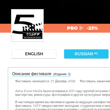
PRO
-23%
ENGLISH
RUSSIAN
ML
Описание фестиваля
( Издание: 5)
Фестиваль начинается: 27 Декабрь 2026 Фестиваль заканчива
Asha Ereal Media была основана в 2011 году группой энтузиас
мастерства, режиссуры, фотографии и других культурных меро
В настоящее время мы являемся одним из ведущих кинофести
фестиваль. IISFF предоставляет молодым, студенческим и пр
и поделиться своими взглядами и идеями с широкой аудиторией