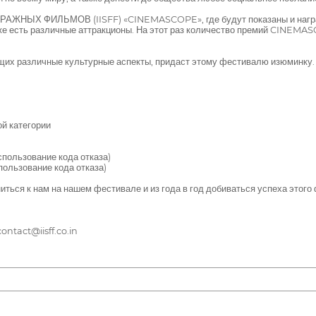
ФИЛЬМОВ (IISFF) «CINEMASCOPE», где будут показаны и награжде
кже есть различные аттракционы. На этот раз количество премий CINEM
их различные культурные аспекты, придаст этому фестивалю изюминку.
й категории
пользование кода отказа)
ользование кода отказа)
ься к нам на нашем фестивале и из года в год добиваться успеха этого
tact@iisff.co.in