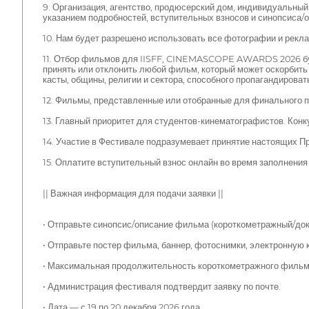
9. Организация, агентство, продюсерский дом, индивидуальны
указанием подробностей, вступительных взносов и синопсиса/о
10. Нам будет разрешено использовать все фотографии и рекла
11. Отбор фильмов для IISFF, CINEMASCOPE AWARDS 2026 буд
принять или отклонить любой фильм, который может оскорбить 
касты, общины, религии и сектора, способного пропагандироват
12. Фильмы, представленные или отобранные для финального пок
13. Главный приоритет для студентов-кинематографистов. Конку
14. Участие в Фестивале подразумевает принятие настоящих П
15. Оплатите вступительный взнос онлайн во время заполнения
|| Важная информация для подачи заявки ||
• Отправьте синопсис/описание фильма (короткометражный/док
• Отправьте постер фильма, баннер, фотоснимки, электронную
• Максимальная продолжительность короткометражного фильма 
• Администрация фестиваля подтвердит заявку по почте.
• Дата — с 19 по 20 декабря 2026 года