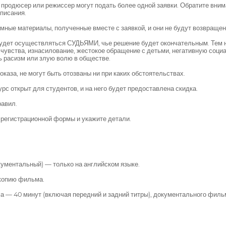
й продюсер или режиссер могут подать более одной заявки. Обратите вн
писания.
мные материалы, полученные вместе с заявкой, и они не будут возвраще
ет осуществляться СУДЬЯМИ, чье решение будет окончательным. Тем не
чувства, изнасилование, жестокое обращение с детьми, негативную соци
ь расизм или злую волю в обществе.
аза, не могут быть отозваны ни при каких обстоятельствах.
рс открыт для студентов, и на него будет предоставлена скидка.
равил.
 регистрационной формы и укажите детали.
ументальный) — только на английском языке.
 копию фильма.
— 40 минут (включая передний и задний титры), документального фильм