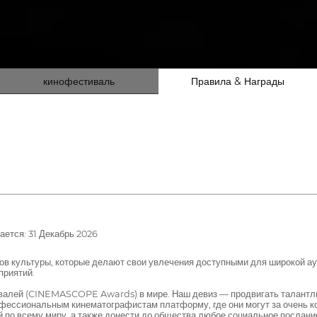
кинофестиваль
Правила & Награды
ется: 31 Декабрь 2026
тов культуры, которые делают свои увлечения доступными для широкой ауд
приятий.
валей (CINEMASCOPE Awards) в мире. Наш девиз — продвигать талантли
офессиональным кинематографистам платформу, где они могут за очень к
 по всему миру, а также донести до общества любое социальное послани