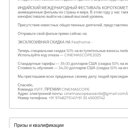
ИНДИЙСКИЙ МЕЖДУНАРОДНЫЙ ФЕСТИВАЛЬ КОРОТКОМЕТРАЖНЫХ 
анимационные фильмы из страны и мира. В этом году у нас та
кинофестивалю выйти на самый высокий уровень.
Присутствие известных общественных деятелей, представляющ
Отправьте свой фильм прямо сейчас на
ЭКСКЛЮЗИВНАЯ СКИДКА НА Festhome -
Теперь специальная скидка 50% на вступительные взносы любо
Используйте код отказа — CINEMASCOPE2025
Стандартные тарифы — 39,00 долларов США (скидка 50% на ис
Стоимость обучения — 34,00 долларов США (скидка 50% на исп
Мы приглашаем всех преданных своему делу людей присоединит
Спасибо,
Команда IISFF, ПРЕМИИ CINEMASCOPE
Адрес электронной почты: cinemascopeawards@gmail.com/con
Номер телефона: +91 9748275141/+91 33 45005742
Призы и квалификации