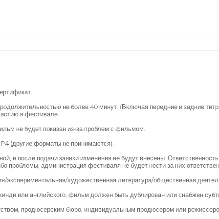
ертификат.
одолжительностью не более 40 минут. (Включая передние и задние титр
частию в фестивале.
ильм не будет показан из-за проблем с фильмом.
4 (другие форматы не принимаются).
ной, и после подачи заявки изменения не будут внесены. Ответственность
бо проблемы, администрация фестиваля не будет нести за них ответствен
ия/экспериментальная/художественная литература/общественная деятель
 хинди или английского, фильм должен быть дублирован или снабжен субт
нтством, продюсерским бюро, индивидуальным продюсером или режиссеро