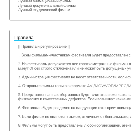
Лучший анимационный фильм
Лучший документальный фильм
Лучший студенческий фильм
Правила
|| Правила и регулирование ||
1. Всем фильмам-участникам фестиваля будет предоставлен с
2. На фестиваль допускаются все короткометражные фильмы пр
минут 01 сек строго отклонена или не может быть допущена к у
3. Администрация фестиваля не несет ответственности, если ф
4. Отправьте фильм только в формате AVI/MOV/VOB/MPEG/MP
5. Представленная на отбор заявка будет считаться окончатель
физических и качественных дефектов. Если возникнут какие-ли
6. Фестиваль будет разделен на следующие категории: анимац
7. Если фильм не является языком, отличным от бенгальского,
8. Фильмы могут быть представлены любой организацией, аге