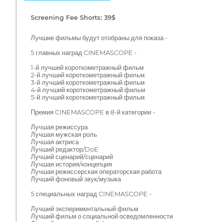
Screening Fee Shorts: 39$
Лучшие фильмы будут отобраны для показа -
5 главных наград CINEMASCOPE -
1-й лучший короткометражный фильм
2-й лучший короткометражный фильм
3-й лучший короткометражный фильм
4-й лучший короткометражный фильм
5-й лучший короткометражный фильм
Премия CINEMASCOPE в 8-й категории -
Лучшая режиссура
Лучшая мужская роль
Лучшая актриса
Лучший редактор/DoE
Лучший сценарий/сценарий
Лучшая история/концепция
Лучшая режиссерская операторская работа
Лучший фоновый звук/музыка
5 специальных наград CINEMASCOPE -
Лучший экспериментальный фильм
Лучший фильм о социальной осведомленности