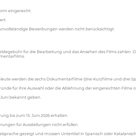
orm eingereicht.
ert.
 unvollständige Bewerbungen werden nicht berücksichtigt.
eldegebühr für die Bearbeitung und das Ansehen des Films zahlen. 
mentarfilms.
eute werden die sechs Dokumentarfilme (drei Kurzfilme und drei Spi
e Gründe für ihre Auswahl oder die Ablehnung der eingereichten Filme 
 Juni bekannt geben.
rung bis zum 15. Juni 2026 erhalten.
erungen für Ausstellungen nicht erfüllen.
sprache gezeigt und müssen Untertitel in Spanisch oder Katalanisch h