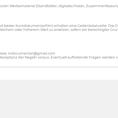
 Werbematerial (Standbilder, digitales Poster, Zusammenfassung usw
 bester Kurzdokumentarfilm) erhalten eine Gedenkstatuette. Die Org
chem oder höherem Wert zu ersetzen, sofern ein berechtigter Grund 
ozess: indocumentari@gmail.com
 Akzeptanz der Regeln voraus. Eventuell auftretende Fragen werden vo