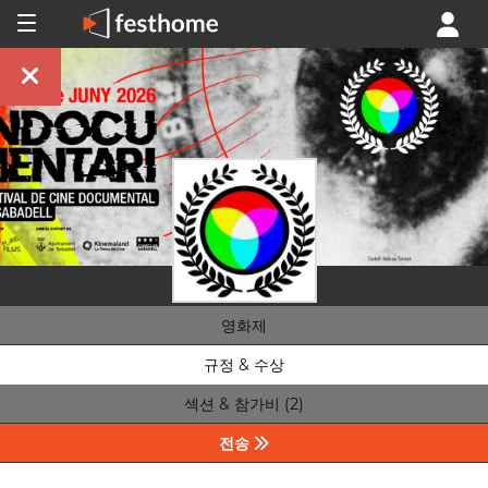
영화제
규정 & 수상
섹션 & 참가비 (2)
전송