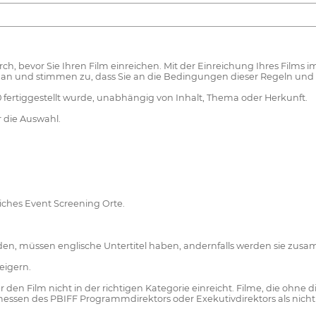
urch, bevor Sie Ihren Film einreichen. Mit der Einreichung Ihres F
an und stimmen zu, dass Sie an die Bedingungen dieser Regeln un
10 fertiggestellt wurde, unabhängig von Inhalt, Thema oder Herkunft.
r die Auswahl.
ches Event Screening Orte.
rden, müssen englische Untertitel haben, andernfalls werden sie zu
eigern.
 den Film nicht in der richtigen Kategorie einreicht. Filme, die oh
ssen des PBIFF Programmdirektors oder Exekutivdirektors als nicht