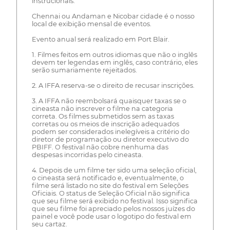
instrucionais.
Chennai ou Andaman e Nicobar cidade é o nosso
local de exibição mensal de eventos.
Evento anual será realizado em Port Blair.
1. Filmes feitos em outros idiomas que não o inglês
devem ter legendas em inglês, caso contrário, eles
serão sumariamente rejeitados.
2. A IFFA reserva-se o direito de recusar inscrições.
3. A IFFA não reembolsará quaisquer taxas se o
cineasta não inscrever o filme na categoria
correta. Os filmes submetidos sem as taxas
corretas ou os meios de inscrição adequados
podem ser considerados inelegíveis a critério do
diretor de programação ou diretor executivo do
PBIFF. O festival não cobre nenhuma das
despesas incorridas pelo cineasta.
4. Depois de um filme ter sido uma seleção oficial,
o cineasta será notificado e, eventualmente, o
filme será listado no site do festival em Seleções
Oficiais. O status de Seleção Oficial não significa
que seu filme será exibido no festival. Isso significa
que seu filme foi apreciado pelos nossos juízes do
painel e você pode usar o logotipo do festival em
seu cartaz.