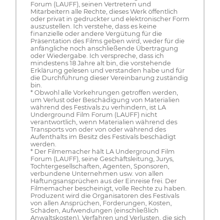
Forum (LAUFF), seinen Vertretern und
Mitarbeitern alle Rechte, dieses Werk öffentlich
oder privat in gedruckter und elektronischer Form
auszustellen. Ich verstehe, dass es keine
finanzielle oder andere Vergütung für die
Präsentation des Films geben wird, weder für die
anfängliche noch anschließende Übertragung
oder Wiedergabe. Ich verspreche, dass ich
mindestens 18 Jahre alt bin, die vorstehende
Erklärung gelesen und verstanden habe und für
die Durchführung dieser Vereinbarung zuständig
bin.
* Obwohl alle Vorkehrungen getroffen werden,
um Verlust oder Beschädigung von Materialien
während des Festivals zu verhindern, ist LA
Underground Film Forum (LAUFF) nicht
verantwortlich, wenn Materialien während des
Transports von oder von oder während des
Aufenthalts im Besitz des Festivals beschädigt
werden.
* Der Filmemacher hält LA Underground Film
Forum (LAUFF), seine Geschäftsleitung, Jurys,
Tochtergesellschaften, Agenten, Sponsoren,
verbundene Unternehmen usw. von allen
Haftungsansprüchen aus der Einreise frei. Der
Filmemacher bescheinigt, volle Rechte zu haben.
Produzent wird die Organisatoren des Festivals
von allen Ansprüchen, Forderungen, Kosten,
Schäden, Aufwendungen (einschließlich
Anwaltskosten), Verfahren und Verlusten, die sich