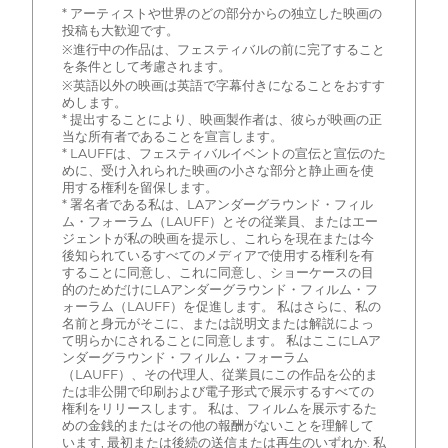
* アーティストや世界のどの部分からの独立した映画の
投稿も大歓迎です。
※進行中の作品は、フェスティバルの前に完了すること
を条件として考慮されます。
※英語以外の映画は英語で字幕付きになることをおすす
めします。
* 提出することにより、映画製作者は、彼らが映画の正
当な所有者であることを宣言します。
* LAUFFは、フェスティバルイベントの宣伝と宣伝のた
めに、受け入れられた映画の小さな部分と静止画を使
用する権利を留保します。
* 署名者である私は、LAアンダーグラウンド・フィル
ム・フォーラム（LAUFF）とその従業員、またはエー
ジェントが私の映画を提示し、これらを現在または今
後知られているすべてのメディアで使用する権利を有
することに同意し、これに同意し、ショーケースの目
的のためだけにLAアンダーグラウンド・フィルム・フ
ォーラム（LAUFF）を促進します。 私はさらに、私の
名前と身元がそこに、または説明文または解説によっ
て明らかにされることに同意します。 私はここにLAア
ンダーグラウンド・フィルム・フォーラム
（LAUFF）、その代理人、従業員にこの作品を公的ま
たは非公開で印刷および電子形式で展示するすべての
権利をリリースします。 私は、フィルムを展示するた
めの金銭的またはその他の報酬がないことを理解して
います, 最初または後続の送信または再生のいずれか. 私