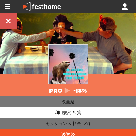
PRO
-18%
映画祭
利用規約 & 賞
セクション & 料金 (27)
送信