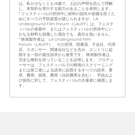
は、私が少なくとも18歳で、上記の声明を読んで理解
し、本契約を実行する能力があることを表明します。
* フェスティバルの所持中に材料の損失や損傷を防ぐた
めにすべての予防措置が講じられますが、LA
Underground Film Forum（LAUFF）は、フェステ
ィバルの発着中、またはフェスティバルの所持中にい
かなる材料も損傷した場合でも、責任を負いません。
* 映画製作者は、LA Underground Film
Forum（LAUFF）、その管理、陪審員、子会社、代理
店、スポンサー、関連会社などを含み、エントリに起
因する一切の責任請求から無害です。 映画製作者は、
完全な権利を持っていることを証明します。 プロデュ
ーサーは、フェスティバルでの映画のスクリーニング
または第三者による請求に起因するすべての請求、要
求、費用、損害、費用（法的費用を含む）、手続およ
び損失に対して、フェスティバルの主催者に補償しま
す。