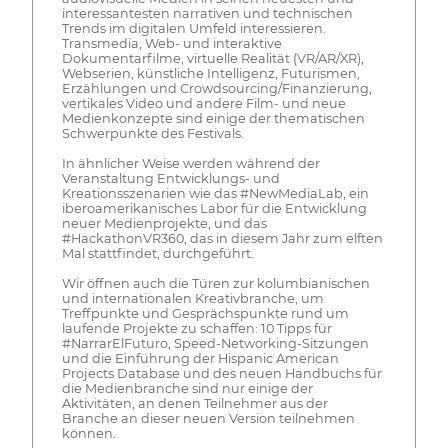
interessantesten narrativen und technischen
Trends im digitalen Umfeld interessieren.
Transmedia, Web- und interaktive
Dokumentarfilme, virtuelle Realität (VR/AR/XR),
Webserien, künstliche Intelligenz, Futurismen,
Erzählungen und Crowdsourcing/Finanzierung,
vertikales Video und andere Film- und neue
Medienkonzepte sind einige der thematischen
Schwerpunkte des Festivals.
In ähnlicher Weise werden während der
Veranstaltung Entwicklungs- und
Kreationsszenarien wie das #NewMediaLab, ein
iberoamerikanisches Labor für die Entwicklung
neuer Medienprojekte, und das
#HackathonVR360, das in diesem Jahr zum elften
Mal stattfindet, durchgeführt.
Wir öffnen auch die Türen zur kolumbianischen
und internationalen Kreativbranche, um
Treffpunkte und Gesprächspunkte rund um
laufende Projekte zu schaffen: 10 Tipps für
#NarrarElFuturo, Speed-Networking-Sitzungen
und die Einführung der Hispanic American
Projects Database und des neuen Handbuchs für
die Medienbranche sind nur einige der
Aktivitäten, an denen Teilnehmer aus der
Branche an dieser neuen Version teilnehmen
können.