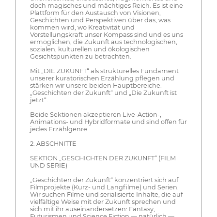
doch magisches und mächtiges Reich. Es ist eine
Plattform für den Austausch von Visionen,
Geschichten und Perspektiven über das, was
kommen wird, wo Kreativität und
Vorstellungskraft unser Kompass sind und es uns
ermöglichen, die Zukunft aus technologischen,
sozialen, kulturellen und ökologischen
Gesichtspunkten zu betrachten.
Mit „DIE ZUKUNFT“ als strukturelles Fundament
unserer kuratorischen Erzählung pflegen und
stärken wir unsere beiden Hauptbereiche:
„Geschichten der Zukunft“ und „Die Zukunft ist
jetzt“.
Beide Sektionen akzeptieren Live-Action-,
Animations- und Hybridformate und sind offen für
jedes Erzählgenre.
2. ABSCHNITTE
SEKTION „GESCHICHTEN DER ZUKUNFT“ (FILM
UND SERIE)
„Geschichten der Zukunft“ konzentriert sich auf
Filmprojekte (Kurz- und Langfilme) und Serien.
Wir suchen Filme und serialisierte Inhalte, die auf
vielfältige Weise mit der Zukunft sprechen und
sich mit ihr auseinandersetzen: Fantasy,
Futurismen und Science Fiction — natürlich —,