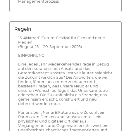
Managementprozess.
Regeln
13. #NarrarElFuturo: Festival für Film und neue
Medien
(Bogotá, 15.—20. September 2026)
EINFÜHRUNG
Eine jedes Jahr wiederkehrende Frage in Bezug
auf den kuratorischen Ansatz und das
Gesamtkonzept unseres Festivals lautet: Wie sieht
die Zukunft wirklich aus? Die Antworten, die wir
finden, führen uns immer zu neuen und
besseren Fragen, was unsere Neugier und
unseren Wunsch beflügelt, das Unbekannte zu
erforschen. Die Zukunft bleibt ein Szenario, das
gemeinsam erdacht, konstruiert und neu
definiert werden muss.
Für uns bei #NarrarElFuturo ist die Zukunft ein
Raum zum Denken und Konstruieren — ein
physischer und digitaler Ort, der aus
Vergangenheit und Gegenwart erzählt wird, ein
unerforschtes, chaotisches, fragmentiertes und