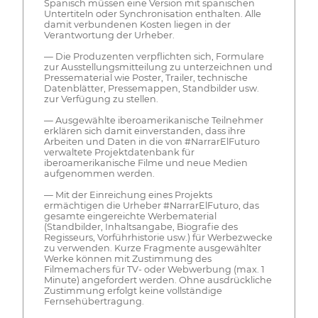
Spanisch müssen eine Version mit spanischen
Untertiteln oder Synchronisation enthalten. Alle
damit verbundenen Kosten liegen in der
Verantwortung der Urheber.
— Die Produzenten verpflichten sich, Formulare
zur Ausstellungsmitteilung zu unterzeichnen und
Pressematerial wie Poster, Trailer, technische
Datenblätter, Pressemappen, Standbilder usw.
zur Verfügung zu stellen.
— Ausgewählte iberoamerikanische Teilnehmer
erklären sich damit einverstanden, dass ihre
Arbeiten und Daten in die von #NarrarElFuturo
verwaltete Projektdatenbank für
iberoamerikanische Filme und neue Medien
aufgenommen werden.
— Mit der Einreichung eines Projekts
ermächtigen die Urheber #NarrarElFuturo, das
gesamte eingereichte Werbematerial
(Standbilder, Inhaltsangabe, Biografie des
Regisseurs, Vorführhistorie usw.) für Werbezwecke
zu verwenden. Kurze Fragmente ausgewählter
Werke können mit Zustimmung des
Filmemachers für TV- oder Webwerbung (max. 1
Minute) angefordert werden. Ohne ausdrückliche
Zustimmung erfolgt keine vollständige
Fernsehübertragung.