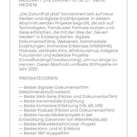
ABSCHNITT „DIE ZUKUNFT IST JETZT“ (NEUE
MEDIEN)
„Die Zukunft ist jetzt“ konzentriert sich auf neue
Medien und digitale Erzählprojekte. In diesem
Abschnitt werden Projekte begrüßt, die sich auf
Technologien, Trends oder Formate stützen und
diese erforschen, die mit der Idee der „Neuen
Medien“ in Einklang stehen: digitale
Dokumentarfilme, Webserien, transmediale
Erzählungen, immersive Erlebnisse (VR/AR/MR),
Podcasts, vertikales Kino, Afrofuturismus, indigene
Futurismen und kollektive Projekte
(Crowdfunding/Crowdsourcing), um nur einige zu
nennen. Dieser Abschnitt umfasste 50 Projekte im
Jahr 2025.
PREISKATEGORIEN
— Bester digitaler Dokumentarfilm
(Web/Interaktiv/Erweitert)
— Beste Web-Serie (Fiktion und Dokumentarfilm)
— Beste transmediale Erzählung
— Beste immersive Erfahrung (VR, AR, MR)
— Bester Podcast (Fiktion und Dokumentarfilm)
— Bestes neues Medienprojekt in der
Entwicklung (Gewinner von #NewMediaLab)
— Bestes #NewMediaForGood -Projekt
— Bestes Kino- und KI-Erlebnis
— Bester 180°-Kuppelfilm