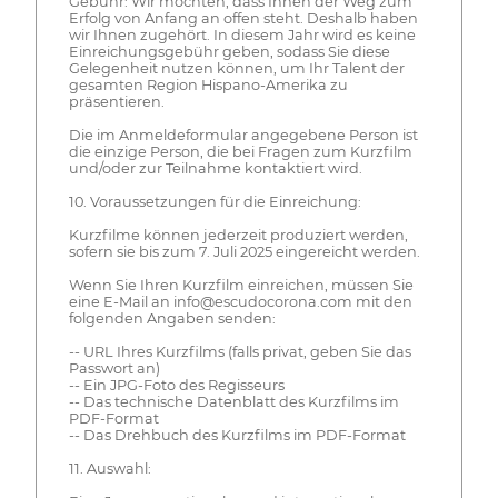
Gebühr: Wir möchten, dass Ihnen der Weg zum
Erfolg von Anfang an offen steht. Deshalb haben
wir Ihnen zugehört. In diesem Jahr wird es keine
Einreichungsgebühr geben, sodass Sie diese
Gelegenheit nutzen können, um Ihr Talent der
gesamten Region Hispano-Amerika zu
präsentieren.
Die im Anmeldeformular angegebene Person ist
die einzige Person, die bei Fragen zum Kurzfilm
und/oder zur Teilnahme kontaktiert wird.
10. Voraussetzungen für die Einreichung:
Kurzfilme können jederzeit produziert werden,
sofern sie bis zum 7. Juli 2025 eingereicht werden.
Wenn Sie Ihren Kurzfilm einreichen, müssen Sie
eine E-Mail an info@escudocorona.com mit den
folgenden Angaben senden:
-- URL Ihres Kurzfilms (falls privat, geben Sie das
Passwort an)
-- Ein JPG-Foto des Regisseurs
-- Das technische Datenblatt des Kurzfilms im
PDF-Format
-- Das Drehbuch des Kurzfilms im PDF-Format
11. Auswahl: